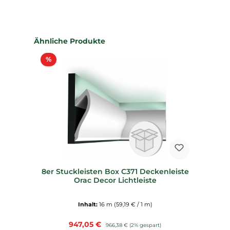
Produktgalerie überspringen
Ähnliche Produkte
Rabatt
%
8er Stuckleisten Box C371 Deckenleiste
Orac Decor Lichtleiste
Inhalt:
16 m
(59,19 € / 1 m)
Verkaufspreis:
947,05 €
Regulärer Preis:
966,38 €
(2% gespart)