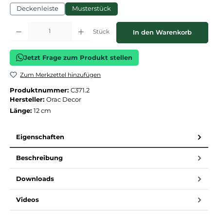
Deckenleiste
Musterstück
Produkt Anzahl: Gib den gewünschten Wert ein oder benutze die Schaltflächen
Stück
In den Warenkorb
Jetzt Frage zum Produkt stellen
Zum Merkzettel hinzufügen
Produktnummer:
C371.2
Hersteller:
Orac Decor
Länge:
12 cm
Eigenschaften
Beschreibung
Downloads
Videos