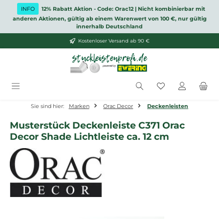
Zum Hauptinhalt springen
INFO
12% Rabatt Aktion - Code: Orac12 | Nicht kombinierbar mit
anderen Aktionen, gültig ab einem Warenwert von 100 €, nur gültig
innerhalb Deutschland
Kostenloser Versand ab 90 €
Du hast 0 Produ
Sie sind hier:
Marken
Orac Decor
Deckenleisten
Musterstück Deckenleiste C371 Orac
Decor Shade Lichtleiste ca. 12 cm