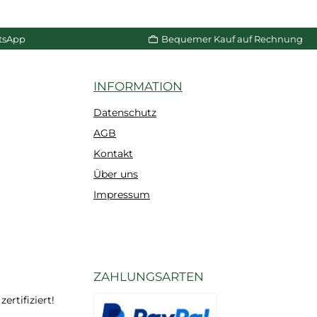
W
n Warenkorb
In den Warenkorb
p
tsApp
Bequemer Kauf auf Rechnung
INFORMATION
Datenschutz
AGB
Kontakt
Über uns
Impressum
ZAHLUNGSARTEN
rtifiziert!