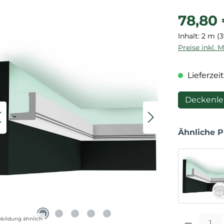
Regulärer P
78,80
Inhalt:
2 m
(3
Preise inkl. 
Lieferzeit
Deckenle
Ähnliche 
Produkt Anza
bildung ähnlich