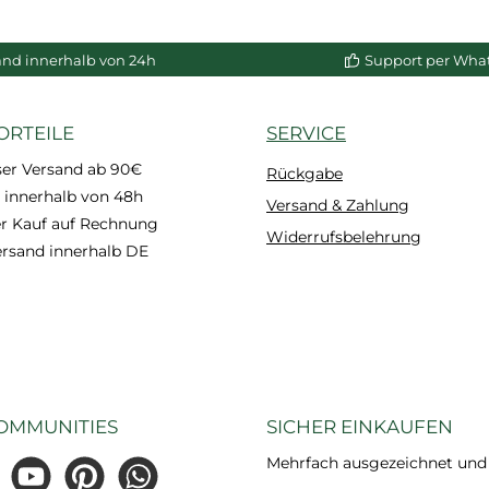
enkorb
In den Warenkorb
In de
and innerhalb von 24h
Support per Wha
ORTEILE
SERVICE
ser Versand ab 90€
Rückgabe
 innerhalb von 48h
Versand & Zahlung
 Kauf auf Rechnung
Widerrufsbelehrung
ersand innerhalb DE
OMMUNITIES
SICHER EINKAUFEN
Mehrfach ausgezeichnet und ze
gram
YouTube
Pinterest
WhatsApp