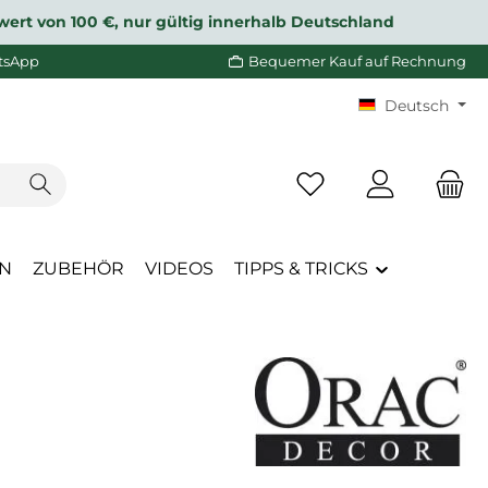
wert von 100 €, nur gültig innerhalb Deutschland
tsApp
Bequemer Kauf auf Rechnung
Deutsch
Du hast 0 Produkte a
EN
ZUBEHÖR
VIDEOS
TIPPS & TRICKS