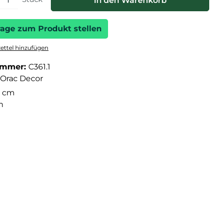
In den Warenkorb
rage zum Produkt stellen
ttel hinzufügen
ummer:
C361.1
Orac Decor
 cm
m