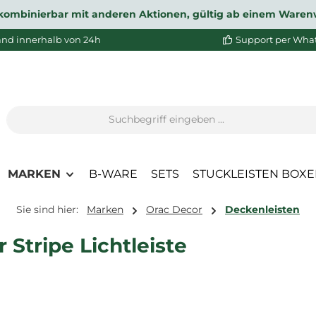
ht kombinierbar mit anderen Aktionen, gültig ab einem Waren
and innerhalb von 24h
Support per Wha
MARKEN
B-WARE
SETS
STUCKLEISTEN BOX
Sie sind hier:
Marken
Orac Decor
Deckenleisten
Stripe Lichtleiste