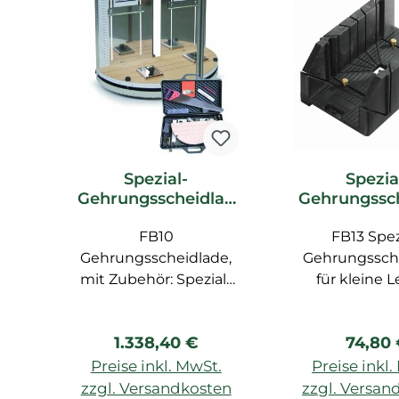
Spezial-
Spezia
Gehrungsscheidlad
Gehrungssc
e FB10 Orac Decor
e FB13 Ora
Zubehör
FB10
FB13 Spez
Zubeh
Gehrungsscheidlade,
Gehrungssch
mit Zubehör: Spezial-
für kleine L
Säge FB14, Zollstock,
Bleistift, Spezial-Lineal
Regulärer Preis:
Regulä
1.338,40 €
74,80
FB15
Preise inkl. MwSt.
Preise inkl
zzgl. Versandkosten
zzgl. Versan