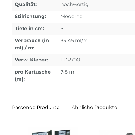
Qualität:
hochwertig
Stilrichtung:
Moderne
Tiefe in cm:
5
Verbrauch (in
35-45 ml/m
ml) / m:
Verw. Kleber:
FDP700
pro Kartusche
7-8 m
(m):
Passende Produkte
Ähnliche Produkte
Produktgalerie überspringen