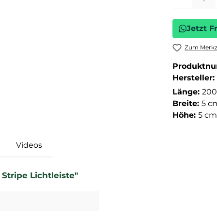
Jetzt F
Zum Merkze
Produktn
Hersteller:
Länge:
200
Breite:
5 c
Höhe:
5 cm
Videos
tripe Lichtleiste"