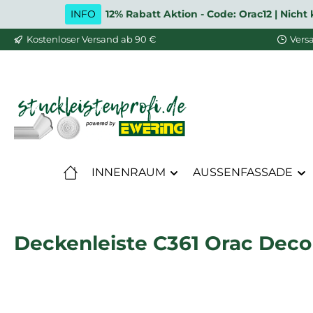
INFO
12% Rabatt Aktion - Code: Orac12 | Nic
m Hauptinhalt springen
Zur Suche springen
Zur Hauptnavigation springen
Kostenloser Versand ab 90 €
Vers
INNENRAUM
AUSSENFASSADE
Deckenleiste C361 Orac Decor 