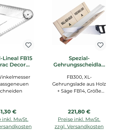
l-Lineal FB15
Spezial-
rac Decor
Gehrungsscheidlad
F
ubehör
e FB300 Orac Decor
Winkelmesser
FB300, XL-
Zubehör
assgeneuen
Gehrungslade aus Holz
schneiden
+ Säge FB14, Größe
Un
max. 29,1 cm
egulärer Preis:
Regulärer Preis:
31,30 €
221,80 €
B
 inkl. MwSt.
Preise inkl. MwSt.
ml
Versandkosten
zzgl. Versandkosten
z