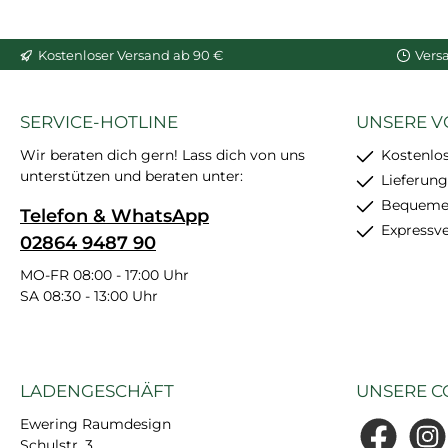
In den Warenkorb
In den War
Kostenloser Versand ab 90 €
Vers
SERVICE-HOTLINE
UNSERE V
Wir beraten dich gern! Lass dich von uns
Kostenlo
unterstützen und beraten unter:
Lieferung
Bequemer
Telefon & WhatsApp
Expressv
02864 9487 90
MO-FR 08:00 - 17:00 Uhr
SA 08:30 - 13:00 Uhr
LADENGESCHÄFT
UNSERE C
Ewering Raumdesign
Schulstr. 3
Facebook
Insta