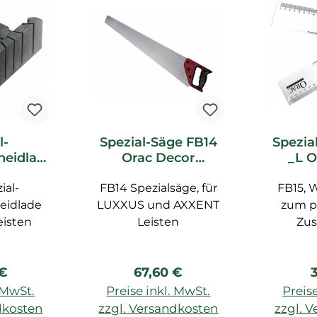
l-
Spezial-Säge FB14
Spezia
heidlad
Orac Decor
_L O
c Decor
Zubehör
Z
ial-
ör
FB14 Spezialsäge, für
FB15, 
eidlade
LUXXUS und AXXENT
zum p
eisten
Leisten
Zu
rer Preis:
Regulärer Preis:
R
 €
67,60 €
. MwSt.
Preise inkl. MwSt.
Preise
dkosten
zzgl. Versandkosten
zzgl. 