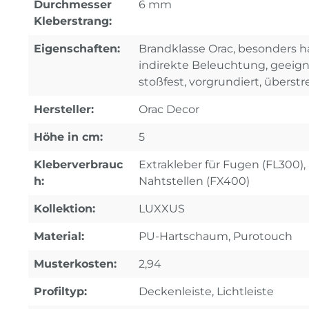
Durchmesser
6 mm
Kleberstrang:
Eigenschaften:
Brandklasse Orac, besonders ha
indirekte Beleuchtung, geeignet
stoßfest, vorgrundiert, überstr
Hersteller:
Orac Decor
Höhe in cm:
5
Kleberverbrauc
Extrakleber für Fugen (FL300), 
h:
Nahtstellen (FX400)
Kollektion:
LUXXUS
Material:
PU-Hartschaum, Purotouch
Musterkosten:
2,94
Profiltyp:
Deckenleiste, Lichtleiste