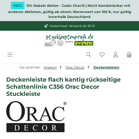
Zum Hauptinhalt springen
INFO
12% Rabatt Aktion - Code: Orac12 | Nicht kombinierbar mit
anderen Aktionen, gültig ab einem Warenwert von 100 €, nur gültig
innerhalb Deutschland
Kostenloser Versand ab 90 €
Du hast 0 Produ
Sie sind hier:
Marken
Orac Decor
Deckenleisten
Deckenleiste flach kantig rückseitige
Schattenlinie C356 Orac Decor
Stuckleiste