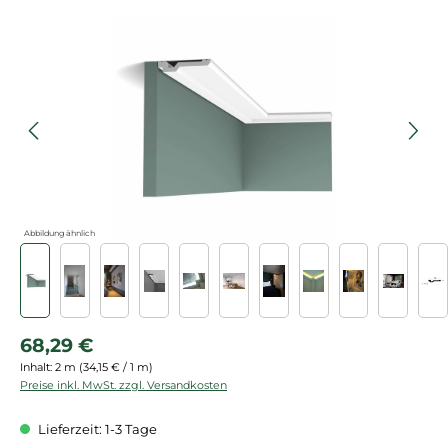
Bildergalerie überspringen
Abbildung ähnlich
Regulärer Preis:
68,29 €
Inhalt:
2 m
(34,15 € / 1 m)
Preise inkl. MwSt. zzgl. Versandkosten
Lieferzeit: 1-3 Tage