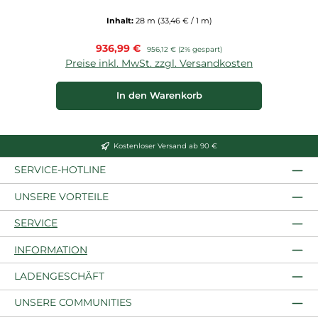
Inhalt:
28 m
(33,46 € / 1 m)
Verkaufspreis:
936,99 €
Regulärer Preis:
956,12 €
(2% gespart)
Preise inkl. MwSt. zzgl. Versandkosten
In den Warenkorb
Kostenloser Versand ab 90 €
SERVICE-HOTLINE
UNSERE VORTEILE
SERVICE
INFORMATION
LADENGESCHÄFT
UNSERE COMMUNITIES