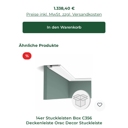
Regulärer Preis:
1.338,40 €
Preise inkl. MwSt. zzgl. Versandkosten
P
In den Warenkorb
Produktgalerie überspringen
Ähnliche Produkte
Rabatt
%
14er Stuckleisten Box C356
Deckenleiste Orac Decor Stuckleiste