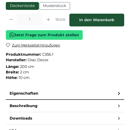
Deckenleiste
Musterstück
Produkt Anzahl: Gib den gewünschten Wert ein oder benutze die Schaltflächen
Stück
In den Warenkorb
Jetzt Frage zum Produkt stellen
Zum Merkzettel hinzufügen
Produktnummer:
C356.1
Hersteller:
Orac Decor
Länge:
200 cm
Breite:
2 cm
Höhe:
10 cm
Eigenschaften
Beschreibung
Downloads