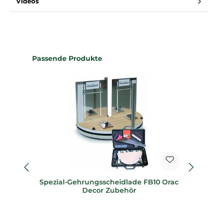
Videos
Produktgalerie überspringen
Passende Produkte
Spezial-Gehrungsscheidlade FB10 Orac
Sp
Decor Zubehör