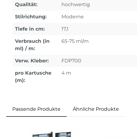
Qualität:
hochwertig
Stilrichtung:
Moderne
Tiefe in cm:
17,1
Verbrauch (in
65-75 ml/m
ml) / m:
Verw. Kleber:
FDP700
pro Kartusche
4 m
(m):
Passende Produkte
Ähnliche Produkte
Produktgalerie überspringen