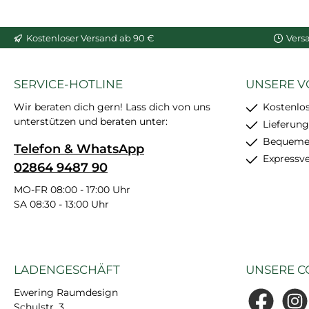
In den Warenkorb
In den War
Kostenloser Versand ab 90 €
Vers
SERVICE-HOTLINE
UNSERE V
Wir beraten dich gern! Lass dich von uns
Kostenlo
unterstützen und beraten unter:
Lieferung
Bequemer
Telefon & WhatsApp
Expressv
02864 9487 90
MO-FR 08:00 - 17:00 Uhr
SA 08:30 - 13:00 Uhr
LADENGESCHÄFT
UNSERE C
Ewering Raumdesign
Schulstr. 3
Facebook
Insta