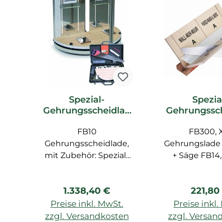
Spezial-
Spezia
Gehrungsscheidlad
Gehrungssc
e FB10 Orac Decor
e FB300 Ora
Zubehör
FB10
FB300, 
Zubeh
Gehrungsscheidlade,
Gehrungslade 
mit Zubehör: Spezial-
+ Säge FB14
Säge FB14, Zollstock,
max. 29,
Bleistift, Spezial-Lineal
Regulärer Preis:
Regulär
1.338,40 €
221,80
FB15
Preise inkl. MwSt.
Preise inkl
zzgl. Versandkosten
zzgl. Versan