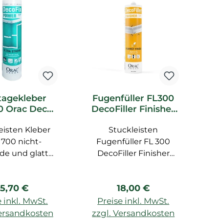
agekleber
Fugenfüller FL300
 Orac Decor
DecoFiller Finisher
Fix Power
Orac Decor
D
eisten Kleber
eber für
Stuckleisten
D
chträume
700 nicht-
Fugenfüller FL 300
i
de und glatte
DecoFiller Finisher
ründe, Kleber
Orac Decor, für
P
chträume, für
Wandpaneele und
v
egulärer Preis:
Regulärer Preis:
5,70 €
18,00 €
rbeiten, für
Profile, besondere
D
äume, 290 ml,
Eigenschaften: Schnell
 inkl. MwSt.
Preise inkl. MwSt.
rs starker MS-
überstreichbar (nach
De
Versandkosten
zzgl. Versandkosten
z