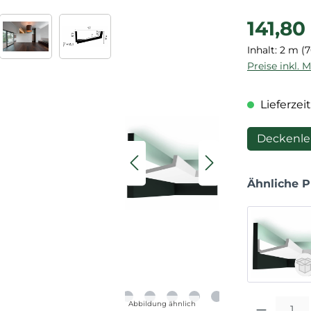
Regulärer P
141,80
Inhalt:
2 m
(7
Preise inkl. 
Lieferzeit
Deckenle
Ähnliche 
Produkt Anza
Abbildung ähnlich