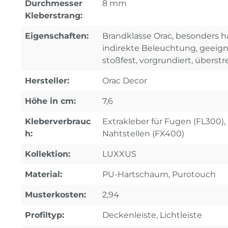
Durchmesser
8 mm
Kleberstrang:
Eigenschaften:
Brandklasse Orac, besonders ha
indirekte Beleuchtung, geeignet
stoßfest, vorgrundiert, überstr
Hersteller:
Orac Decor
Höhe in cm:
7,6
Kleberverbrauc
Extrakleber für Fugen (FL300), 
h:
Nahtstellen (FX400)
Kollektion:
LUXXUS
Material:
PU-Hartschaum, Purotouch
Musterkosten:
2,94
Profiltyp:
Deckenleiste, Lichtleiste