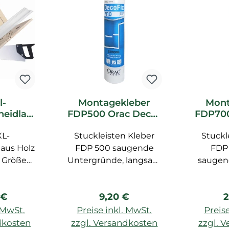
l-
Montagekleber
Mont
heidlad
FDP500 Orac Decor
FDP700
c Decor
DecoFix Pro
Deco
XL-
ör
Stuckleisten Kleber
Stuckl
Kl
Feu
aus Holz
FDP 500 saugende
FDP 
, Größe
Untergründe, langsam
saugen
1 cm
trocknend,
Unterg
überstreichbar nach
für Feu
er Preis:
Regulärer Preis:
R
 €
9,20 €
2
24 Std., für LUXXUS,
Außena
BASIXX, AXXENT, 310
Feuchtr
. MwSt.
Preise inkl. MwSt.
Preise
ml, für Innenräume, für
besonde
dkosten
zzgl. Versandkosten
zzgl. 