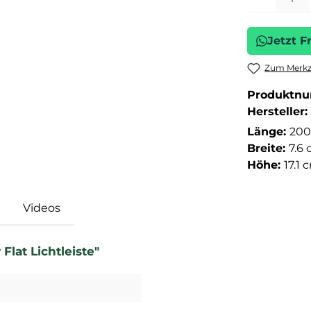
Jetzt F
Zum Merkze
Produktn
Hersteller:
Länge:
200
Breite:
7.6
Höhe:
17.1 
Videos
lat Lichtleiste"