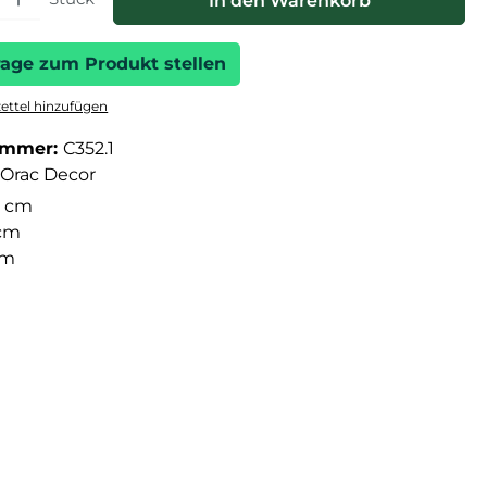
In den Warenkorb
rage zum Produkt stellen
ttel hinzufügen
ummer:
C352.1
Orac Decor
 cm
 cm
cm