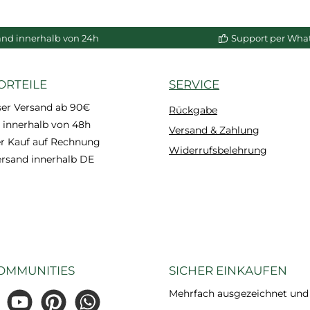
Wand und Decke, auf
Poly
enkorb
In den Warenkorb
In de
porösen Oberfllächen
Ehem
and innerhalb von 24h
Support per Wha
geeignet.
ORTEILE
SERVICE
ser Versand ab 90€
Rückgabe
 innerhalb von 48h
Versand & Zahlung
 Kauf auf Rechnung
Widerrufsbelehrung
ersand innerhalb DE
OMMUNITIES
SICHER EINKAUFEN
Mehrfach ausgezeichnet und ze
gram
YouTube
Pinterest
WhatsApp