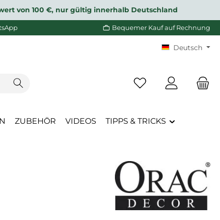
wert von 100 €, nur gültig innerhalb Deutschland
tsApp
Bequemer Kauf auf Rechnung
Deutsch
Du hast 0 Produkte a
EN
ZUBEHÖR
VIDEOS
TIPPS & TRICKS