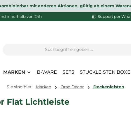
ht kombinierbar mit anderen Aktionen, gültig ab einem Waren
and innerhalb von 24h
Support per Wha
MARKEN
B-WARE
SETS
STUCKLEISTEN BOX
Sie sind hier:
Marken
Orac Decor
Deckenleisten
 Flat Lichtleiste