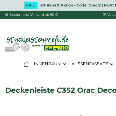
INFO
12% Rabatt Aktion - Code: Orac12 | Nic
m Hauptinhalt springen
Zur Suche springen
Zur Hauptnavigation springen
Kostenloser Versand ab 90 €
Vers
INNENRAUM
AUSSENFASSADE
Deckenleiste C352 Orac Decor