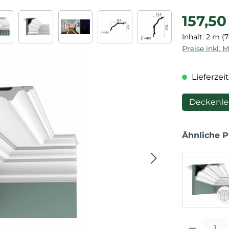
Regulärer P
157,50
Inhalt:
2 m
(7
Preise inkl. 
Lieferzeit
Deckenle
Ähnliche 
Produkt Anza