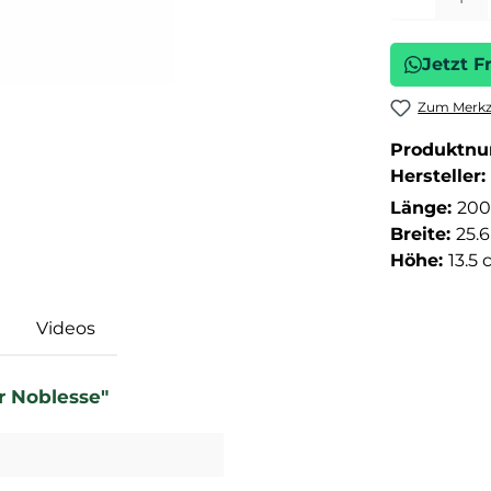
Jetzt F
Zum Merkze
Produktn
Hersteller:
Länge:
200
Breite:
25.
Höhe:
13.5
Videos
r Noblesse"