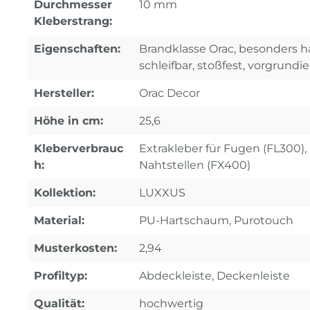
Durchmesser
10 mm
Kleberstrang:
Eigenschaften:
Brandklasse Orac, besonders ha
schleifbar, stoßfest, vorgrundie
Hersteller:
Orac Decor
Höhe in cm:
25,6
Kleberverbrauc
Extrakleber für Fugen (FL300), 
h:
Nahtstellen (FX400)
Kollektion:
LUXXUS
Material:
PU-Hartschaum, Purotouch
Musterkosten:
2,94
Profiltyp:
Abdeckleiste, Deckenleiste
Qualität:
hochwertig