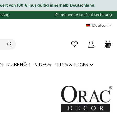
wert von 100 €, nur gültig innerhalb Deutschland
tsApp
Bequemer Kauf auf Rechnung
Deutsch
Du hast 0 Produkte a
EN
ZUBEHÖR
VIDEOS
TIPPS & TRICKS