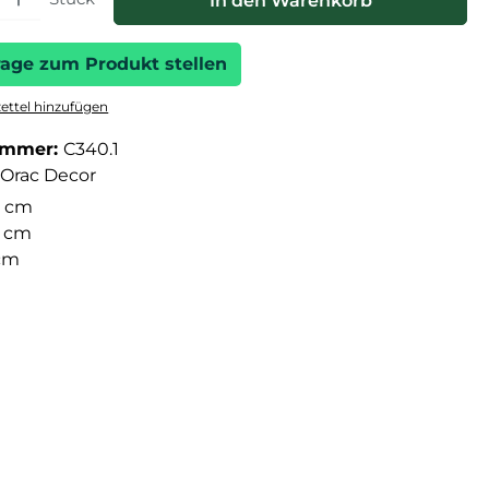
In den Warenkorb
rage zum Produkt stellen
ttel hinzufügen
ummer:
C340.1
Orac Decor
 cm
6 cm
 cm