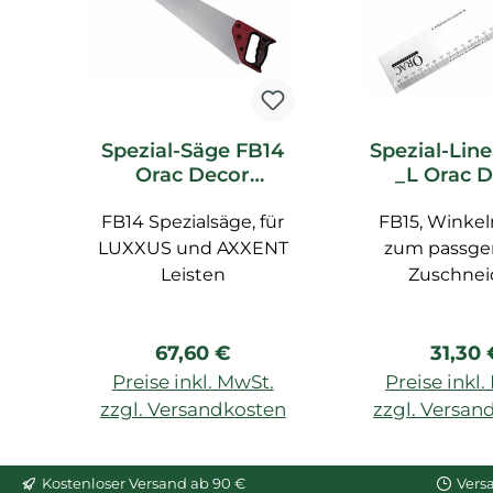
Spezial-Säge FB14
Spezial-Line
Orac Decor
_L Orac 
Zubehör
Zubeh
FB14 Spezialsäge, für
FB15, Winke
LUXXUS und AXXENT
zum passg
Leisten
Zuschnei
Regulärer Preis:
Regulä
67,60 €
31,30 
Preise inkl. MwSt.
Preise inkl
zzgl. Versandkosten
zzgl. Versan
In den Warenkorb
In den War
Kostenloser Versand ab 90 €
Vers