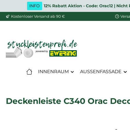
INFO
12% Rabatt Aktion - Code: Orac12 | Nic
m Hauptinhalt springen
Zur Suche springen
Zur Hauptnavigation springen
Kostenloser Versand ab 90 €
Vers
INNENRAUM
AUSSENFASSADE
Deckenleiste C340 Orac Dec