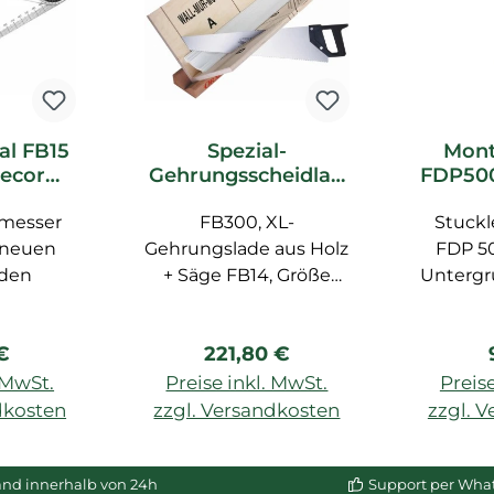
al FB15
Spezial-
Mont
Decor
Gehrungsscheidlad
FDP500
ör
e FB300 Orac Decor
Dec
lmesser
FB300, XL-
Zubehör
Stuckl
eneuen
Gehrungslade aus Holz
FDP 5
den
+ Säge FB14, Größe
Untergr
max. 29,1 cm
tr
überst
rer Preis:
Regulärer Preis:
€
221,80 €
24 Std
BASIXX
. MwSt.
Preise inkl. MwSt.
Preise
ml, für 
dkosten
zzgl. Versandkosten
zzgl. 
Wand u
enkorb
In den Warenkorb
In de
porösen
and innerhalb von 24h
Support per Wha
g