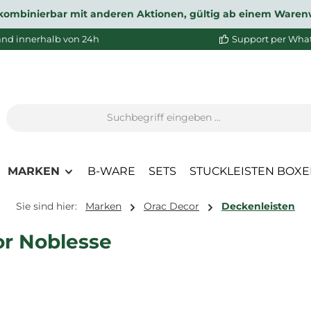
ht kombinierbar mit anderen Aktionen, gültig ab einem Waren
and innerhalb von 24h
Support per Wha
MARKEN
B-WARE
SETS
STUCKLEISTEN BOX
Sie sind hier:
Marken
Orac Decor
Deckenleisten
or Noblesse