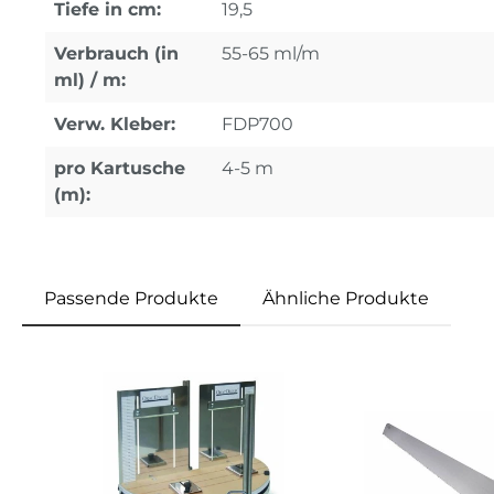
Tiefe in cm:
19,5
Verbrauch (in
55-65 ml/m
ml) / m:
Verw. Kleber:
FDP700
pro Kartusche
4-5 m
(m):
Passende Produkte
Ähnliche Produkte
Produktgalerie überspringen