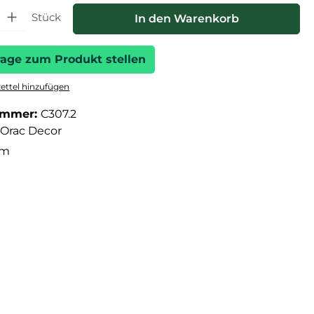
hl: Gib den gewünschten Wert ein oder benutze die Schaltfläche
Stück
In den Warenkorb
rage zum Produkt stellen
ttel hinzufügen
ummer:
C307.2
Orac Decor
cm