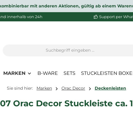
ht kombinierbar mit anderen Aktionen, gültig ab einem Waren
and innerhalb von 24h
Support per Wha
MARKEN
B-WARE
SETS
STUCKLEISTEN BOX
Sie sind hier:
Marken
Orac Decor
Deckenleisten
7 Orac Decor Stuckleiste ca. 