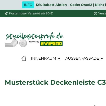
INFO
12% Rabatt Aktion - Code: Orac12 | Nic
m Hauptinhalt springen
Zur Suche springen
Zur Hauptnavigation springen
Kostenloser Versand ab 90 €
Vers
INNENRAUM
AUSSENFASSADE
Musterstück Deckenleiste C30