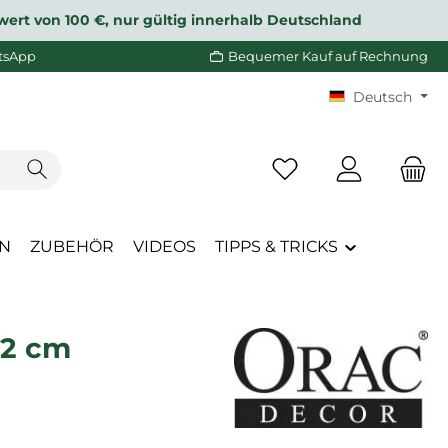
wert von 100 €, nur gültig innerhalb Deutschland
tsApp
Bequemer Kauf auf Rechnung
Deutsch
Du hast 0 Produkte a
EN
ZUBEHÖR
VIDEOS
TIPPS & TRICKS
12 cm