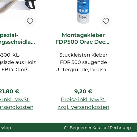
pezial-
Montagekleber
gsscheidlad
FDP500 Orac Decor
F
0 Orac Decor
DecoFix Pro
300, XL-
ubehör
Stuckleisten Kleber
slade aus Holz
FDP 500 saugende
 FB14, Größe
Untergründe, langsam
s
. 29,1 cm
trocknend,
U
überstreichbar nach
f
egulärer Preis:
Regulärer Preis:
21,80 €
9,20 €
24 Std., für LUXXUS,
BASIXX, AXXENT, 310
F
 inkl. MwSt.
Preise inkl. MwSt.
ml, für Innenräume, für
b
Versandkosten
zzgl. Versandkosten
z
Wand und Decke, auf
n Warenkorb
In den Warenkorb
porösen Oberfllächen
tsApp
Bequemer Kauf auf Rechnung
geeignet.