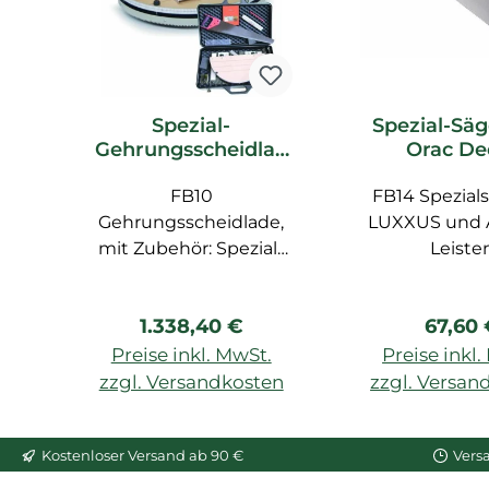
Spezial-
Spezial-Säg
Gehrungsscheidlad
Orac De
e FB10 Orac Decor
Zubeh
Zubehör
FB10
FB14 Spezials
Gehrungsscheidlade,
LUXXUS und
mit Zubehör: Spezial-
Leiste
Säge FB14, Zollstock,
Bleistift, Spezial-Lineal
Regulärer Preis:
Regulä
1.338,40 €
67,60
FB15
Preise inkl. MwSt.
Preise inkl
zzgl. Versandkosten
zzgl. Versan
In den Warenkorb
In den War
Kostenloser Versand ab 90 €
Vers