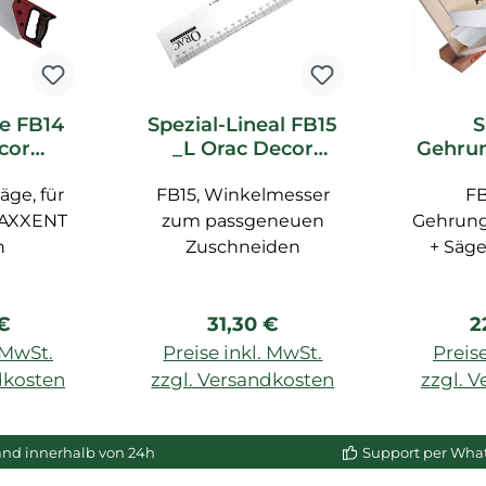
e FB14
Spezial-Lineal FB15
S
cor
_L Orac Decor
Gehrun
ör
Zubehör
e FB30
äge, für
FB15, Winkelmesser
FB
Z
 AXXENT
zum passgeneuen
Gehrung
n
Zuschneiden
+ Säge
max
rer Preis:
Regulärer Preis:
R
 €
31,30 €
2
. MwSt.
Preise inkl. MwSt.
Preise
dkosten
zzgl. Versandkosten
zzgl. 
enkorb
In den Warenkorb
In de
and innerhalb von 24h
Support per Wha