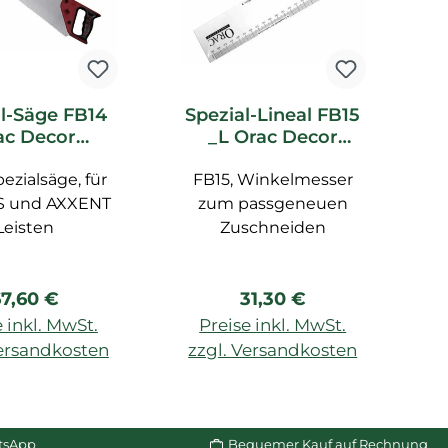
l-Säge FB14
Spezial-Lineal FB15
ac Decor
_L Orac Decor
G
ubehör
Zubehör
e
ezialsäge, für
FB15, Winkelmesser
 und AXXENT
zum passgeneuen
Ge
Leisten
Zuschneiden
egulärer Preis:
Regulärer Preis:
7,60 €
31,30 €
 inkl. MwSt.
Preise inkl. MwSt.
Versandkosten
zzgl. Versandkosten
z
n Warenkorb
In den Warenkorb
tsApp
Bequemer Kauf auf Rechnung