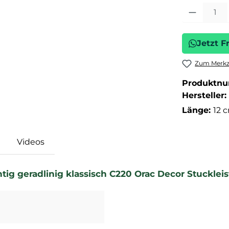
Produkt Anza
Jetzt F
Zum Merkze
Produktn
Hersteller:
Länge:
12 
Videos
ig geradlinig klassisch C220 Orac Decor Stuckleist