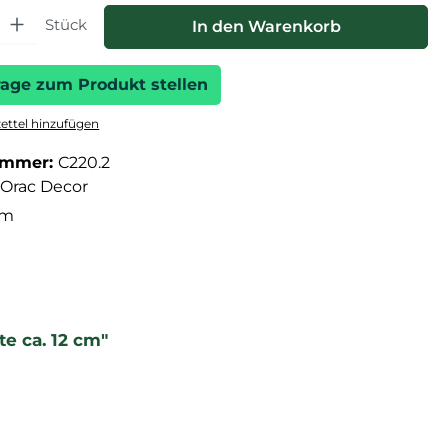
hl: Gib den gewünschten Wert ein oder benutze die Schaltfläche
Stück
In den Warenkorb
rage zum Produkt stellen
ttel hinzufügen
ummer:
C220.2
Orac Decor
cm
e ca. 12 cm"