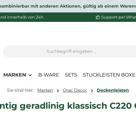
ht kombinierbar mit anderen Aktionen, gültig ab einem Waren
and innerhalb von 24h
Support per Wha
MARKEN
B-WARE
SETS
STUCKLEISTEN BOX
Sie sind hier:
Marken
Orac Decor
Deckenleisten
tig geradlinig klassisch C220