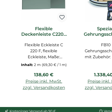
Flexible
Spezia
Deckenleiste C220F
Gehrungssc
Orac Decor
e FB10 Ora
Flexible Eckleiste C
Stuckleiste
Zubeh
FB10
220 F, flexible
Gehrungssche
Eckleiste, Maße:
mit Zubehör: 
200x7,6x11,6 cm
Säge FB14, Zo
Inhalt:
2 m
(69,30 € / 1 m)
Stuckleiste, Profilleiste
Bleistift, Spez
Regulärer Preis:
Reguläre
138,60 €
1.338,4
für Decke
FB15
vorgrundiert, Zierleiste
Preise inkl. MwSt.
Preise inkl
aus flexiblen
zzgl. Versandkosten
zzgl. Versan
Polyurethanschaum.
In den Warenkorb
In den War
Der flexible Radius
dieser Leiste ist 400
cm.
Kostenloser Versand ab 90 €
Vers