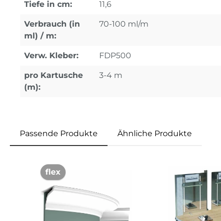
Tiefe in cm:
11,6
Verbrauch (in
70-100 ml/m
ml) / m:
Verw. Kleber:
FDP500
pro Kartusche
3-4 m
(m):
Passende Produkte
Ähnliche Produkte
Produktgalerie überspringen
flex