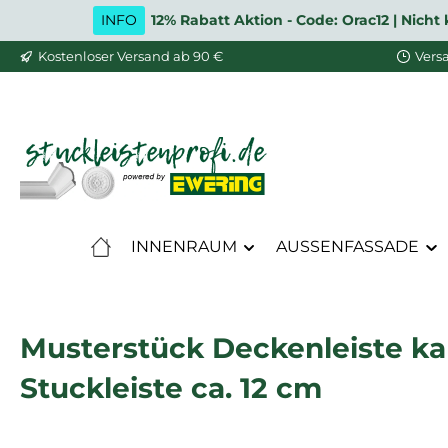
INFO
12% Rabatt Aktion - Code: Orac12 | Nic
m Hauptinhalt springen
Zur Suche springen
Zur Hauptnavigation springen
Kostenloser Versand ab 90 €
Vers
INNENRAUM
AUSSENFASSADE
Musterstück Deckenleiste kan
Stuckleiste ca. 12 cm