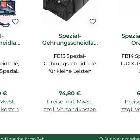
l-
Spezial-
Spezia
heidlad
Gehrungsscheidlad
Or
c Decor
e FB13 Orac Decor
Z
ör
FB13 Spezial-
Zubehör
FB14 Sp
idlade,
Gehrungsscheidlade
LUXXUS
Spezial-
für kleine Leisten
llstock,
ial-Lineal
r Preis:
Regulärer Preis:
R
0 €
74,80 €
6
. MwSt.
Preise inkl. MwSt.
Preise
dkosten
zzgl. Versandkosten
zzgl. 
enkorb
In den Warenkorb
In de
and innerhalb von 24h
Support per Wha