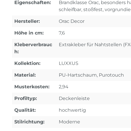
Eigenschaften:
Brandklasse Orac, besonders ha
schleifbar, stoßfest, vorgrundie
Hersteller:
Orac Decor
Höhe in cm:
7,6
Kleberverbrauc
Extrakleber für Nahtstellen (F
h:
Kollektion:
LUXXUS
Material:
PU-Hartschaum, Purotouch
Musterkosten:
2,94
Profiltyp:
Deckenleiste
Qualität:
hochwertig
Stilrichtung:
Moderne