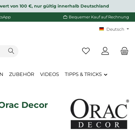
wert von 100 €, nur gültig innerhalb Deutschland
tsApp
Bequemer Kauf auf Rechnung
Deutsch
Du hast 0 Produkte a
EN
ZUBEHÖR
VIDEOS
TIPPS & TRICKS
 Orac Decor