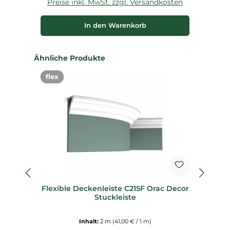
Preise inkl. MwSt. zzgl. Versandkosten
P
In den Warenkorb
Produktgalerie überspringen
Ähnliche Produkte
flex
%
Flexible Deckenleiste C215F Orac Decor
Stuckleiste
D
Inhalt:
2 m
(41,00 € / 1 m)