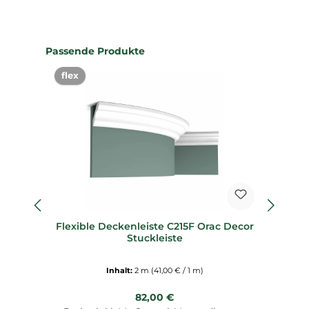
Produktgalerie überspringen
Passende Produkte
flex
Flexible Deckenleiste C215F Orac Decor
Sp
Stuckleiste
Inhalt:
2 m
(41,00 € / 1 m)
Regulärer Preis:
82,00 €