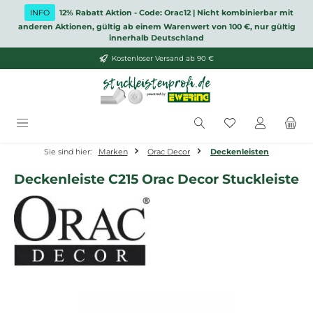
Zum Hauptinhalt springen
INFO
12% Rabatt Aktion - Code: Orac12 | Nicht kombinierbar mit
anderen Aktionen, gültig ab einem Warenwert von 100 €, nur gültig
innerhalb Deutschland
Kostenloser Versand ab 90 €
Du hast 0 Produ
Sie sind hier:
Marken
Orac Decor
Deckenleisten
Deckenleiste C215 Orac Decor Stuckleiste
Bildergalerie überspringen