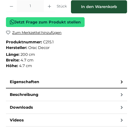
Produkt Anzahl: Gib den gewünschten Wert ein oder benutze die Schaltflächen
Stück
In den Warenkorb
Jetzt Frage zum Produkt stellen
Zum Merkzettel hinzufügen
Produktnummer:
C215.1
Hersteller:
Orac Decor
Länge:
200 cm
Breite:
4.7 cm
Höhe:
4.7 cm
Eigenschaften
Beschreibung
Downloads
Videos