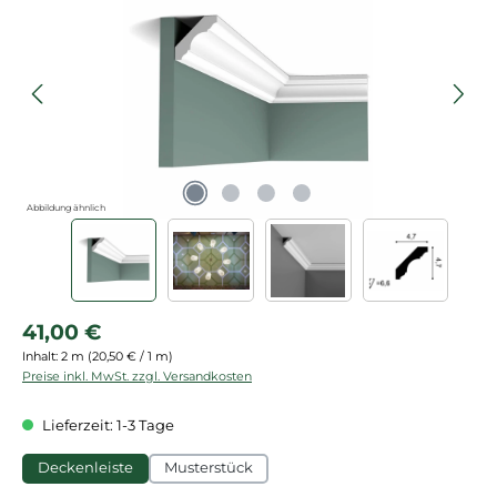
Abbildung ähnlich
Regulärer Preis:
41,00 €
Inhalt:
2 m
(20,50 € / 1 m)
Preise inkl. MwSt. zzgl. Versandkosten
Lieferzeit: 1-3 Tage
Deckenleiste
Musterstück