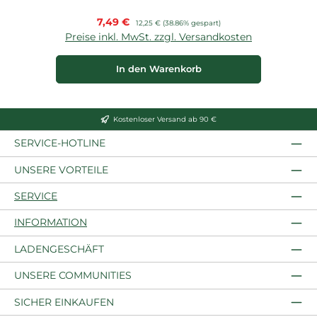
Verkaufspreis:
7,49 €
Regulärer Preis:
12,25 €
(38.86% gespart)
Preise inkl. MwSt. zzgl. Versandkosten
P
In den Warenkorb
Kostenloser Versand ab 90 €
SERVICE-HOTLINE
UNSERE VORTEILE
SERVICE
INFORMATION
LADENGESCHÄFT
UNSERE COMMUNITIES
SICHER EINKAUFEN