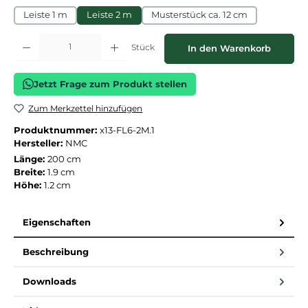
Leiste 1 m
Leiste 2 m
Musterstück ca. 12 cm
Produkt Anzahl: Gib den gewünschten Wert ein oder benutze die Schaltflächen
Stück
In den Warenkorb
Jetzt Frage zum Produkt stellen
Zum Merkzettel hinzufügen
Produktnummer:
x13-FL6-2M.1
Hersteller:
NMC
Länge:
200 cm
Breite:
1.9 cm
Höhe:
1.2 cm
Eigenschaften
Beschreibung
Downloads