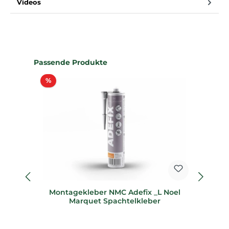
Videos
Produktgalerie überspringen
Passende Produkte
Rabatt
%
%
Montagekleber NMC Adefix _L Noel
90
Marquet Spachtelkleber