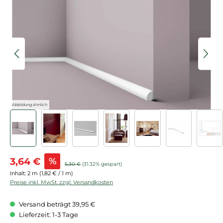
Bildergalerie überspringen
Abbildung ähnlich
Verkaufspreis:
3,64 €
%
Regulärer Preis:
5,30 €
(31.32% gespart)
Inhalt:
2 m
(1,82 € / 1 m)
Preise inkl. MwSt. zzgl. Versandkosten
Versand beträgt 39,95 €
Lieferzeit: 1-3 Tage