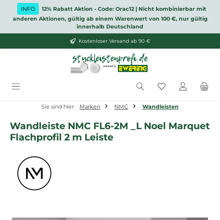
Zum Hauptinhalt springen
INFO
12% Rabatt Aktion - Code: Orac12 | Nicht kombinierbar mit
anderen Aktionen, gültig ab einem Warenwert von 100 €, nur gültig
innerhalb Deutschland
Kostenloser Versand ab 90 €
Du hast 0 Produ
Sie sind hier:
Marken
NMC
Wandleisten
Wandleiste NMC FL6-2M _L Noel Marquet
Flachprofil 2 m Leiste