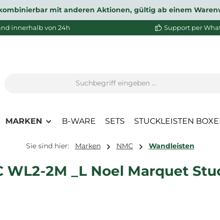
ht kombinierbar mit anderen Aktionen, gültig ab einem Waren
and innerhalb von 24h
Support per Wha
MARKEN
B-WARE
SETS
STUCKLEISTEN BOX
Sie sind hier:
Marken
NMC
Wandleisten
WL2-2M _L Noel Marquet Stuck