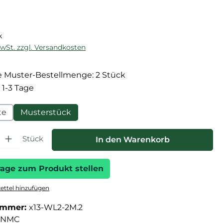
reis:
k
MwSt. zzgl. Versandkosten
 Muster-Bestellmenge: 2 Stück
 1-3 Tage
te
Musterstück
hl: Gib den gewünschten Wert ein oder benutze die Schaltfläche
Stück
In den Warenkorb
rage zum Produkt stellen
ttel hinzufügen
ummer:
x13-WL2-2M.2
NMC