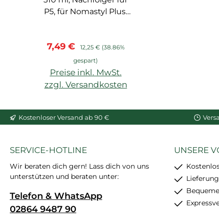
P5, für Nomastyl Plus,
Arstyl, Wallstyl, Balken,
hoher Weißgrad,
Verkaufspreis:
Regulärer Preis:
7,49 €
starke
12,25 €
(38.86%
Anfangshaftung,
gespart)
feinkörnig, schleif- und
Preise inkl. MwSt.
überstreichbar, enthält
zzgl. Versandkosten
24 Stück
In den Warenkorb
Kostenloser Versand ab 90 €
Vers
SERVICE-HOTLINE
UNSERE V
Wir beraten dich gern! Lass dich von uns
Kostenlo
unterstützen und beraten unter:
Lieferung
Bequemer
Telefon & WhatsApp
Expressv
02864 9487 90