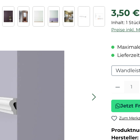
Regulärer P
3,50 €
Inhalt:
1 Stüc
Preise inkl. 
Maximale
Lieferzeit
Wandleis
Produkt Anza
Jetzt F
Zum Merkze
Produktn
Hersteller: