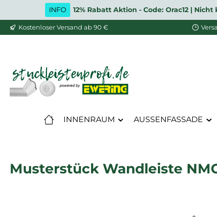
INFO
12% Rabatt Aktion - Code: Orac12 | Nic
m Hauptinhalt springen
Zur Suche springen
Zur Hauptnavigation springen
Kostenloser Versand ab 90 €
Vers
INNENRAUM
AUSSENFASSADE
Musterstück Wandleiste NMC 