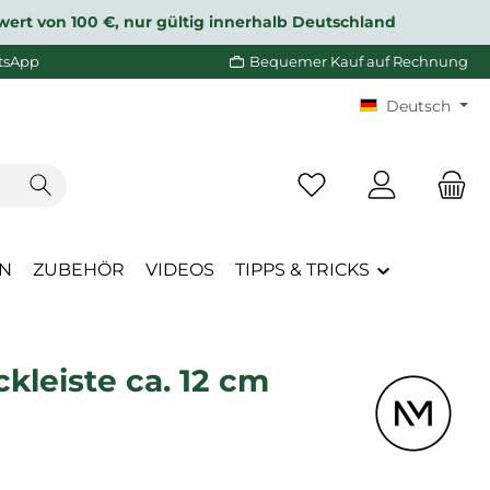
wert von 100 €, nur gültig innerhalb Deutschland
tsApp
Bequemer Kauf auf Rechnung
Deutsch
Du hast 0 Produkte a
EN
ZUBEHÖR
VIDEOS
TIPPS & TRICKS
leiste ca. 12 cm