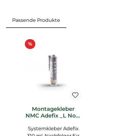
Passende Produkte
Produktgalerie überspringen
Rabatt
%
Montagekleber
NMC Adefix _L Noel
Marquet
Systemkleber Adefix
Spachtelkleber
310 ml, Nachfolger für