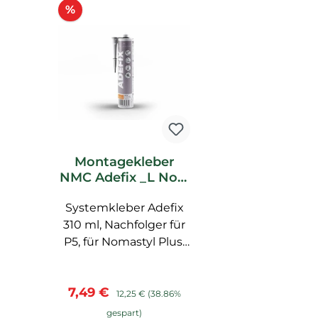
Rabatt
%
Montagekleber
NMC Adefix _L Noel
Marquet
Systemkleber Adefix
Spachtelkleber
310 ml, Nachfolger für
P5, für Nomastyl Plus,
Arstyl, Wallstyl, Balken,
hoher Weißgrad,
Verkaufspreis:
Regulärer Preis:
7,49 €
starke
12,25 €
(38.86%
Anfangshaftung,
gespart)