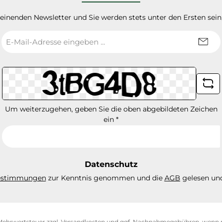
heinenden Newsletter und Sie werden stets unter den Ersten sei
E-
Mail-
Adresse
*
Um weiterzugehen, geben Sie die oben abgebildeten Zeichen
ein
*
Datenschutz
estimmungen
zur Kenntnis genommen und die
AGB
gelesen und
. Mehrwertsteuer zzgl.
Versandkosten
und ggf. Nachnahmegebühren, wenn n