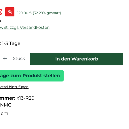
is:
€
%
Regulärer Preis:
120,00 €
(32.29% gespart)
k
MwSt. zzgl. Versandkosten
: 1-3 Tage
hl: Gib den gewünschten Wert ein oder benutze die Schaltfläche
Stück
In den Warenkorb
rage zum Produkt stellen
ttel hinzufügen
ummer:
x13-R20
NMC
5 cm