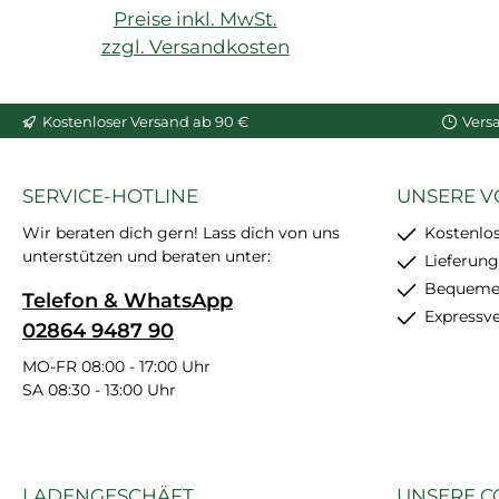
feinkörnig, schleif- und
Preise inkl. MwSt.
überstreichbar, enthält
zzgl. Versandkosten
24 Stück
In den Warenkorb
Kostenloser Versand ab 90 €
Vers
SERVICE-HOTLINE
UNSERE V
Wir beraten dich gern! Lass dich von uns
Kostenlo
unterstützen und beraten unter:
Lieferung
Bequemer
Telefon & WhatsApp
Expressv
02864 9487 90
MO-FR 08:00 - 17:00 Uhr
SA 08:30 - 13:00 Uhr
LADENGESCHÄFT
UNSERE C