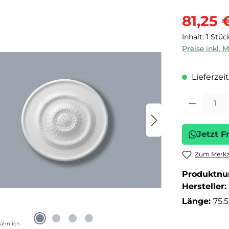
Verkaufspre
81,25 
Inhalt:
1 Stüc
Preise inkl. 
Lieferzeit
Produkt Anza
Jetzt F
Zum Merkze
Produktn
Hersteller:
Länge:
75.
ähnlich