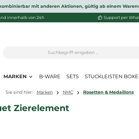
ht kombinierbar mit anderen Aktionen, gültig ab einem Waren
and innerhalb von 24h
Support per Wha
MARKEN
B-WARE
SETS
STUCKLEISTEN BOX
Sie sind hier:
Marken
NMC
Rosetten & Medaillons
et Zierelement