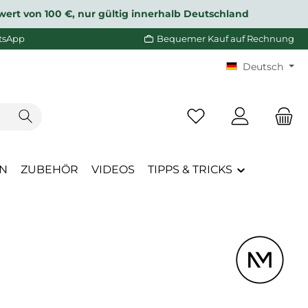
wert von 100 €, nur gültig innerhalb Deutschland
tsApp
Bequemer Kauf auf Rechnung
Deutsch
Du hast 0 Produkte a
EN
ZUBEHÖR
VIDEOS
TIPPS & TRICKS