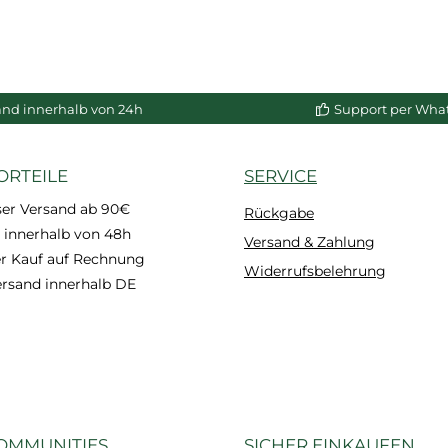
and innerhalb von 24h
Support per Wha
ORTEILE
SERVICE
ser Versand ab 90€
Rückgabe
 innerhalb von 48h
Versand & Zahlung
 Kauf auf Rechnung
Widerrufsbelehrung
ersand innerhalb DE
OMMUNITIES
SICHER EINKAUFEN