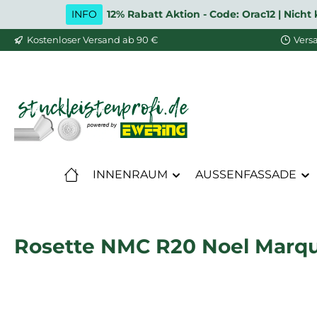
INFO
12% Rabatt Aktion - Code: Orac12 | Nic
m Hauptinhalt springen
Zur Suche springen
Zur Hauptnavigation springen
Kostenloser Versand ab 90 €
Vers
INNENRAUM
AUSSENFASSADE
Rosette NMC R20 Noel Marqu