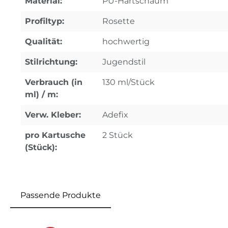
Material:
PU-Hartschaum
Profiltyp:
Rosette
Qualität:
hochwertig
Stilrichtung:
Jugendstil
Verbrauch (in
130 ml/Stück
ml) / m:
Verw. Kleber:
Adefix
pro Kartusche
2 Stück
(Stück):
Passende Produkte
Produktgalerie überspringen