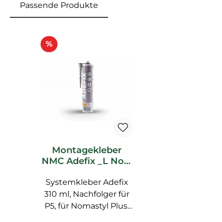
Passende Produkte
Produktgalerie überspringen
Rabatt
%
Montagekleber
NMC Adefix _L Noel
Marquet
Systemkleber Adefix
Spachtelkleber
310 ml, Nachfolger für
P5, für Nomastyl Plus,
Arstyl, Wallstyl, Balken,