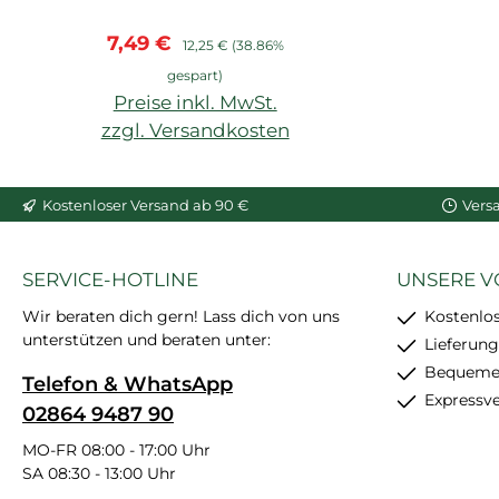
hoher Weißgrad,
Verkaufspreis:
Regulärer Preis:
7,49 €
starke
12,25 €
(38.86%
Anfangshaftung,
gespart)
feinkörnig, schleif- und
Preise inkl. MwSt.
überstreichbar, enthält
zzgl. Versandkosten
24 Stück
In den Warenkorb
Kostenloser Versand ab 90 €
Vers
SERVICE-HOTLINE
UNSERE V
Wir beraten dich gern! Lass dich von uns
Kostenlo
unterstützen und beraten unter:
Lieferung
Bequemer
Telefon & WhatsApp
Expressv
02864 9487 90
MO-FR 08:00 - 17:00 Uhr
SA 08:30 - 13:00 Uhr