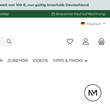
wert von 100 €, nur gültig innerhalb Deutschland
tsApp
Bequemer Kauf auf Rechnung
Deutsch
Du hast 0 Produkte a
EN
ZUBEHÖR
VIDEOS
TIPPS & TRICKS