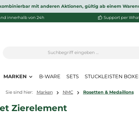
ht kombinierbar mit anderen Aktionen, gültig ab einem Waren
and innerhalb von 24h
Support per Wha
MARKEN
B-WARE
SETS
STUCKLEISTEN BOX
Sie sind hier:
Marken
NMC
Rosetten & Medaillons
et Zierelement