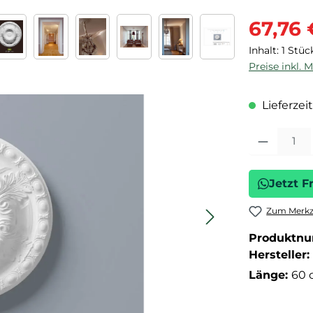
Verkaufspre
67,76 
Inhalt:
1 Stüc
Preise inkl. 
Lieferzeit
Produkt Anza
Jetzt F
Zum Merkze
Produktn
Hersteller:
Länge:
60 