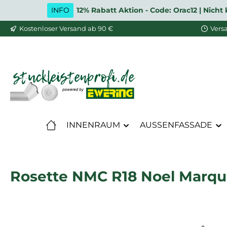
INFO
12% Rabatt Aktion - Code: Orac12 | Nic
m Hauptinhalt springen
Zur Suche springen
Zur Hauptnavigation springen
Kostenloser Versand ab 90 €
Vers
INNENRAUM
AUSSENFASSADE
Rosette NMC R18 Noel Marqu