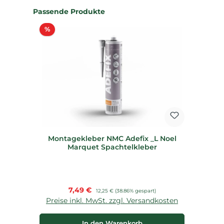
Produktgalerie überspringen
Passende Produkte
Rabatt
%
Montagekleber NMC Adefix _L Noel
Marquet Spachtelkleber
Verkaufspreis:
7,49 €
Regulärer Preis:
12,25 €
(38.86% gespart)
Preise inkl. MwSt. zzgl. Versandkosten
In den Warenkorb