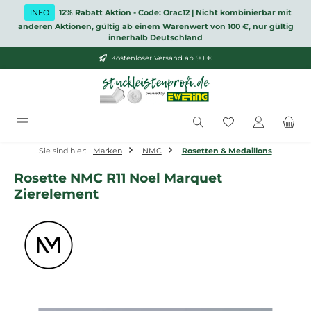
Zum Hauptinhalt springen
INFO
12% Rabatt Aktion - Code: Orac12 | Nicht kombinierbar mit
anderen Aktionen, gültig ab einem Warenwert von 100 €, nur gültig
innerhalb Deutschland
Kostenloser Versand ab 90 €
Du hast 0 Produ
Sie sind hier:
Marken
NMC
Rosetten & Medaillons
Rosette NMC R11 Noel Marquet
Zierelement