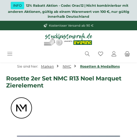
Zum Hauptinhalt springen
INFO
12% Rabatt Aktion - Code: Orac12 | Nicht kombinierbar mit
anderen Aktionen, gültig ab einem Warenwert von 100 €, nur gültig
innerhalb Deutschland
Kostenloser Versand ab 90 €
Du hast 0 Produ
Sie sind hier:
Marken
NMC
Rosetten & Medaillons
Rosette 2er Set NMC R13 Noel Marquet
Zierelement