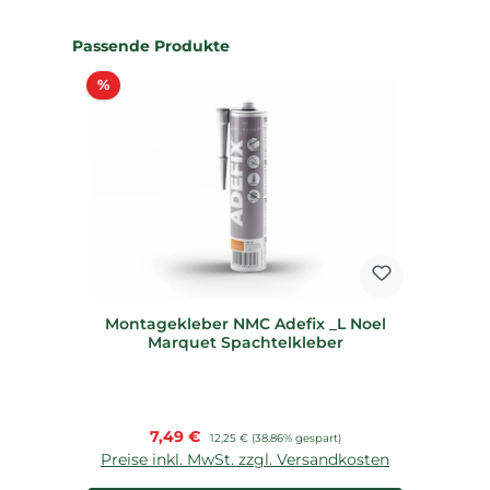
Produktgalerie überspringen
Passende Produkte
Rabatt
%
Montagekleber NMC Adefix _L Noel
Marquet Spachtelkleber
Verkaufspreis:
7,49 €
Regulärer Preis:
12,25 €
(38.86% gespart)
Preise inkl. MwSt. zzgl. Versandkosten