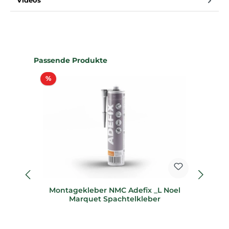
Videos
Produktgalerie überspringen
Passende Produkte
Rabatt
%
%
Montagekleber NMC Adefix _L Noel
S
Marquet Spachtelkleber