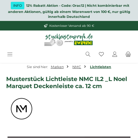
Zum Hauptinhalt springen
INFO
12% Rabatt Aktion - Code: Orac12 | Nicht kombinierbar mit
anderen Aktionen, gültig ab einem Warenwert von 100 €, nur gültig
innerhalb Deutschland
Kostenloser Versand ab 90 €
Du hast 0 Produ
Sie sind hier:
Marken
NMC
Lichtleisten
Musterstück Lichtleiste NMC IL2 _L Noel
Marquet Deckenleiste ca. 12 cm