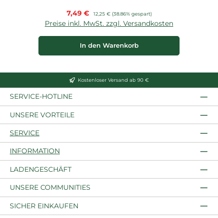
Verkaufspreis:
7,49 €
Regulärer Preis:
12,25 €
(38.86% gespart)
Preise inkl. MwSt. zzgl. Versandkosten
P
In den Warenkorb
Kostenloser Versand ab 90 €
SERVICE-HOTLINE
UNSERE VORTEILE
SERVICE
INFORMATION
LADENGESCHÄFT
UNSERE COMMUNITIES
SICHER EINKAUFEN