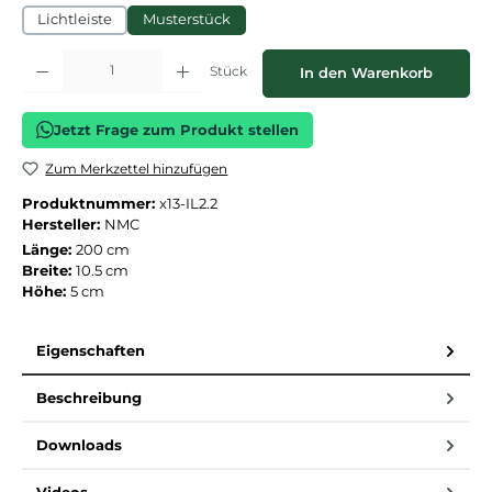
Lichtleiste
Musterstück
Produkt Anzahl: Gib den gewünschten Wert ein oder benutze die Schaltflächen
Stück
In den Warenkorb
Jetzt Frage zum Produkt stellen
Zum Merkzettel hinzufügen
Produktnummer:
x13-IL2.2
Hersteller:
NMC
Länge:
200 cm
Breite:
10.5 cm
Höhe:
5 cm
Eigenschaften
Beschreibung
Downloads