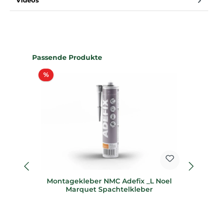
Videos
Produktgalerie überspringen
Passende Produkte
Rabatt
%
%
Montagekleber NMC Adefix _L Noel
S
Marquet Spachtelkleber