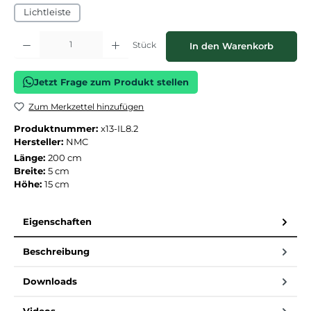
Lichtleiste
Produkt Anzahl: Gib den gewünschten Wert ein oder benutze die Schaltflächen
Stück
In den Warenkorb
Jetzt Frage zum Produkt stellen
Zum Merkzettel hinzufügen
Produktnummer:
x13-IL8.2
Hersteller:
NMC
Länge:
200 cm
Breite:
5 cm
Höhe:
15 cm
Eigenschaften
Beschreibung
Downloads