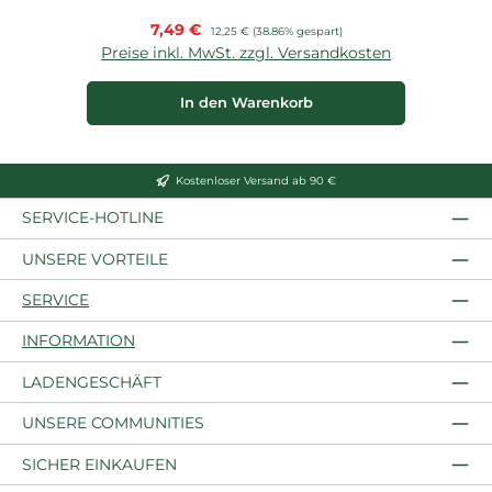
Verkaufspreis:
7,49 €
Regulärer Preis:
12,25 €
(38.86% gespart)
Preise inkl. MwSt. zzgl. Versandkosten
P
In den Warenkorb
Kostenloser Versand ab 90 €
SERVICE-HOTLINE
UNSERE VORTEILE
SERVICE
INFORMATION
LADENGESCHÄFT
UNSERE COMMUNITIES
SICHER EINKAUFEN