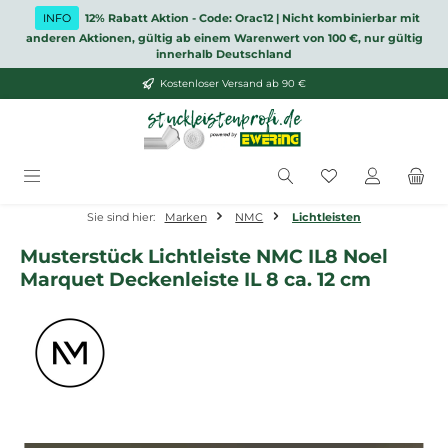
Zum Hauptinhalt springen
INFO
12% Rabatt Aktion - Code: Orac12 | Nicht kombinierbar mit
anderen Aktionen, gültig ab einem Warenwert von 100 €, nur gültig
innerhalb Deutschland
Kostenloser Versand ab 90 €
Du hast 0 Produ
Sie sind hier:
Marken
NMC
Lichtleisten
Musterstück Lichtleiste NMC IL8 Noel
Marquet Deckenleiste IL 8 ca. 12 cm