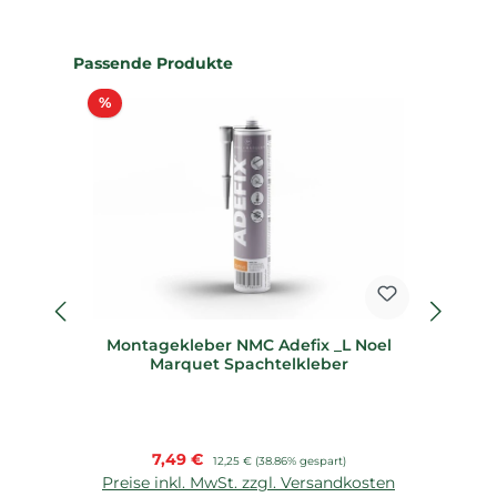
Produktgalerie überspringen
Passende Produkte
Rabatt
%
%
Montagekleber NMC Adefix _L Noel
Marquet Spachtelkleber
Verkaufspreis:
7,49 €
Regulärer Preis:
12,25 €
(38.86% gespart)
Preise inkl. MwSt. zzgl. Versandkosten
P