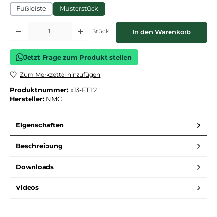
Fußleiste
Musterstück
Produkt Anzahl: Gib den gewünschten Wert ein oder benutze die Schaltflächen
Stück
In den Warenkorb
Jetzt Frage zum Produkt stellen
Zum Merkzettel hinzufügen
Produktnummer:
x13-FT1.2
Hersteller:
NMC
Eigenschaften
Beschreibung
Downloads
Videos