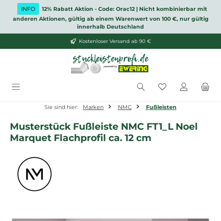
Zum Hauptinhalt springen
INFO
12% Rabatt Aktion - Code: Orac12 | Nicht kombinierbar mit
anderen Aktionen, gültig ab einem Warenwert von 100 €, nur gültig
innerhalb Deutschland
Kostenloser Versand ab 90 €
Du hast 0 Produ
Sie sind hier:
Marken
NMC
Fußleisten
Musterstück Fußleiste NMC FT1_L Noel
Marquet Flachprofil ca. 12 cm