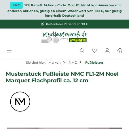
Zum Hauptinhalt springen
INFO
12% Rabatt Aktion - Code: Orac12 | Nicht kombinierbar mit
anderen Aktionen, gültig ab einem Warenwert von 100 €, nur gültig
innerhalb Deutschland
Kostenloser Versand ab 90 €
Du hast 0 Produ
Sie sind hier:
Marken
NMC
Fußleisten
Musterstück Fußleiste NMC FL1-2M Noel
Marquet Flachprofil ca. 12 cm