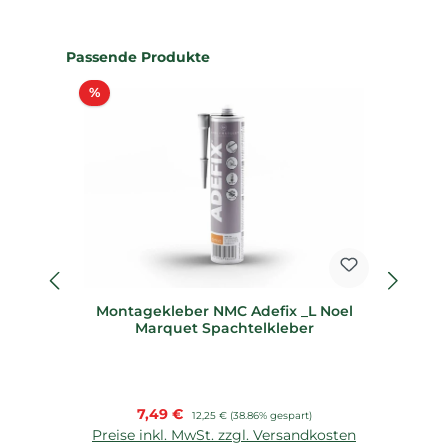
Produktgalerie überspringen
Passende Produkte
Rabatt
%
%
Montagekleber NMC Adefix _L Noel
21e
Marquet Spachtelkleber
Verkaufspreis:
7,49 €
Regulärer Preis:
12,25 €
(38.86% gespart)
Preise inkl. MwSt. zzgl. Versandkosten
P