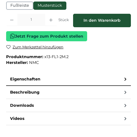
Fußleiste
Musterstück
Produkt Anzahl: Gib den gewünschten Wert ein oder benutze die Schaltflächen
Stück
In den Warenkorb
Jetzt Frage zum Produkt stellen
Zum Merkzettel hinzufügen
Produktnummer:
x13-FL1-2M.2
Hersteller:
NMC
Eigenschaften
Beschreibung
Downloads
Videos