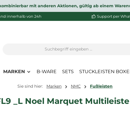
ht kombinierbar mit anderen Aktionen, gültig ab einem Waren
and innerhalb von 24h
Support per Wha
MARKEN
B-WARE
SETS
STUCKLEISTEN BOX
Sie sind hier:
Marken
NMC
Fußleisten
9 _L Noel Marquet Multileiste