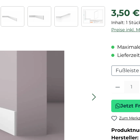
Regulärer P
3,50 €
Inhalt:
1 Stüc
Preise inkl. 
Maximale
Lieferzeit
Fußleiste
Produkt Anza
Jetzt F
Zum Merkze
Produktn
Hersteller: