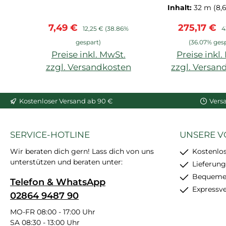
Arstyl, Wallstyl, Balken,
NMC, Fußl
Inhalt:
32 m
(8,
hoher Weißgrad,
besonders ha
Verkaufspreis:
Regulärer Preis:
Verkaufspr
R
7,49 €
275,17 €
starke
HDPS, vorgru
12,25 €
(38.86%
4
Anfangshaftung,
überstreichba
gespart)
(36.07% ges
feinkörnig, schleif- und
recycel
Preise inkl. MwSt.
Preise inkl
überstreichbar, enthält
zzgl. Versandkosten
zzgl. Versan
24 Stück
In den Warenkorb
In den War
Kostenloser Versand ab 90 €
Vers
SERVICE-HOTLINE
UNSERE V
Wir beraten dich gern! Lass dich von uns
Kostenlo
unterstützen und beraten unter:
Lieferung
Bequemer
Telefon & WhatsApp
Expressv
02864 9487 90
MO-FR 08:00 - 17:00 Uhr
SA 08:30 - 13:00 Uhr