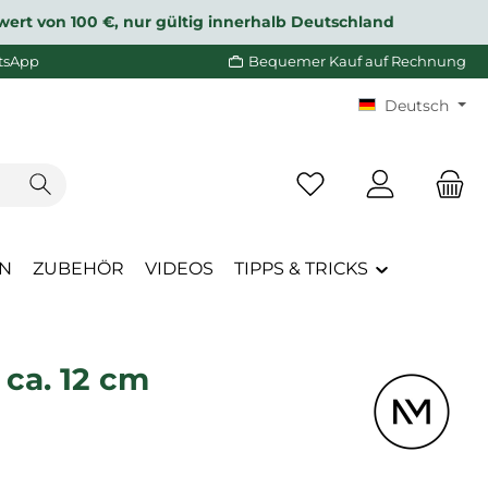
wert von 100 €, nur gültig innerhalb Deutschland
tsApp
Bequemer Kauf auf Rechnung
Deutsch
Du hast 0 Produkte a
EN
ZUBEHÖR
VIDEOS
TIPPS & TRICKS
 ca. 12 cm