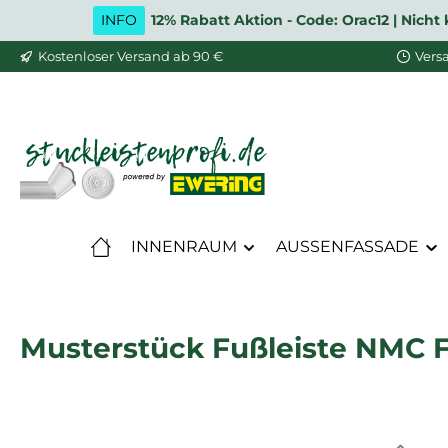
INFO
12% Rabatt Aktion - Code: Orac12 | Nic
m Hauptinhalt springen
Zur Suche springen
Zur Hauptnavigation springen
Kostenloser Versand ab 90 €
Vers
INNENRAUM
AUSSENFASSADE
Musterstück Fußleiste NMC FL