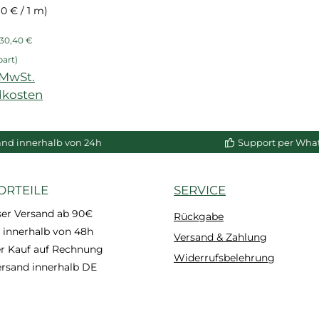
eiste
60 € / 1 m)
rt, aus
eis:
egulärer Preis:
ndiert,
30,40 €
r, voll
part)
bar
. MwSt.
dkosten
enkorb
and innerhalb von 24h
Support per Wha
ORTEILE
SERVICE
ser Versand ab 90€
Rückgabe
 innerhalb von 48h
Versand & Zahlung
 Kauf auf Rechnung
Widerrufsbelehrung
ersand innerhalb DE