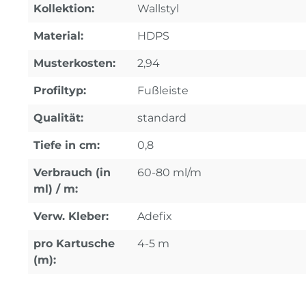
Kollektion:
Wallstyl
Material:
HDPS
Musterkosten:
2,94
Profiltyp:
Fußleiste
Qualität:
standard
Tiefe in cm:
0,8
Verbrauch (in
60-80 ml/m
ml) / m:
Verw. Kleber:
Adefix
pro Kartusche
4-5 m
(m):