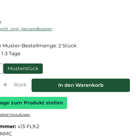
reis:
k
MwSt. zzgl. Versandkosten
 Muster-Bestellmenge: 2 Stück
 1-3 Tage
Musterstück
hl: Gib den gewünschten Wert ein oder benutze die Schaltfläche
Stück
In den Warenkorb
rage zum Produkt stellen
ttel hinzufügen
ummer:
x13-FL9.2
NMC