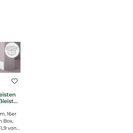
eisten
leiste
arquet
 m, 16er
ste
n Box,
FL9 von