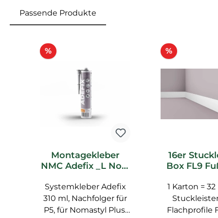
Passende Produkte
Produktgalerie überspringen
Rabatt
Rabatt
%
%
Montagekleber
16er Stuckl
NMC Adefix _L Noel
Box FL9 Fuß
Marquet
NMC Noel M
Systemkleber Adefix
Spachtelkleber
1 Karton = 32
Multilei
310 ml, Nachfolger für
Stuckleiste
P5, für Nomastyl Plus,
Flachprofile 