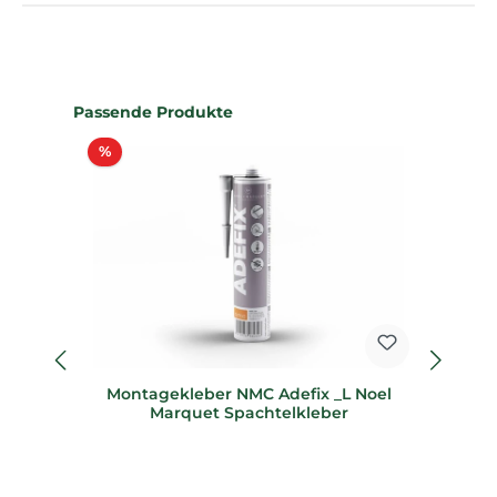
Produktgalerie überspringen
Passende Produkte
Rabatt
%
%
Montagekleber NMC Adefix _L Noel
Marquet Spachtelkleber