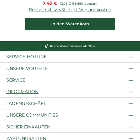
Verkaufspreis:
7,49 €
Regulärer Preis:
12,25 €
(38.86% gespart)
Preise inkl. MwSt. zzgl. Versandkosten
P
In den Warenkorb
Kostenloser Versand ab 90 €
SERVICE-HOTLINE
UNSERE VORTEILE
SERVICE
INFORMATION
LADENGESCHÄFT
UNSERE COMMUNITIES
SICHER EINKAUFEN
ZAHLUNGSARTEN