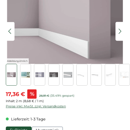
Bildergalerie überspringen
Abbildung ähnlich
Verkaufspreis:
17,36 €
%
Regulärer Preis:
26,91 €
(35.49% gespart)
Inhalt:
2 m
(8,68 € / 1 m)
Preise inkl. MwSt. zzgl. Versandkosten
Lieferzeit: 1-3 Tage