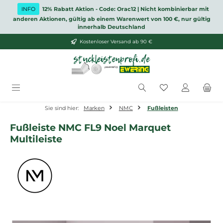
Zum Hauptinhalt springen
INFO
12% Rabatt Aktion - Code: Orac12 | Nicht kombinierbar mit
anderen Aktionen, gültig ab einem Warenwert von 100 €, nur gültig
innerhalb Deutschland
Kostenloser Versand ab 90 €
Du hast 0 Produ
Sie sind hier:
Marken
NMC
Fußleisten
Fußleiste NMC FL9 Noel Marquet
Multileiste