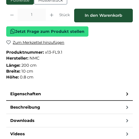
Fußleiste
Musterstück
Produkt Anzahl: Gib den gewünschten Wert ein oder benutze die Schaltflächen
Stück
In den Warenkorb
Jetzt Frage zum Produkt stellen
Zum Merkzettel hinzufügen
Produktnummer:
x13-FL9.1
Hersteller:
NMC
Länge:
200 cm
Breite:
10 cm
Höhe:
0.8 cm
Eigenschaften
Beschreibung
Downloads
Videos