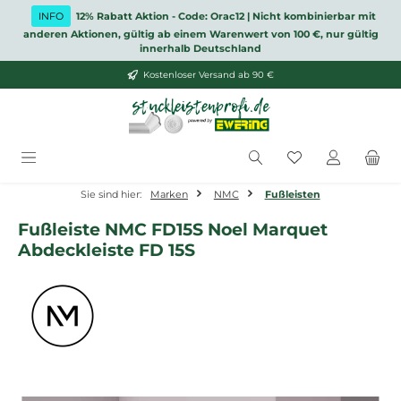
Zum Hauptinhalt springen
INFO
12% Rabatt Aktion - Code: Orac12 | Nicht kombinierbar mit
anderen Aktionen, gültig ab einem Warenwert von 100 €, nur gültig
innerhalb Deutschland
Kostenloser Versand ab 90 €
Du hast 0 Produ
Sie sind hier:
Marken
NMC
Fußleisten
Fußleiste NMC FD15S Noel Marquet
Abdeckleiste FD 15S