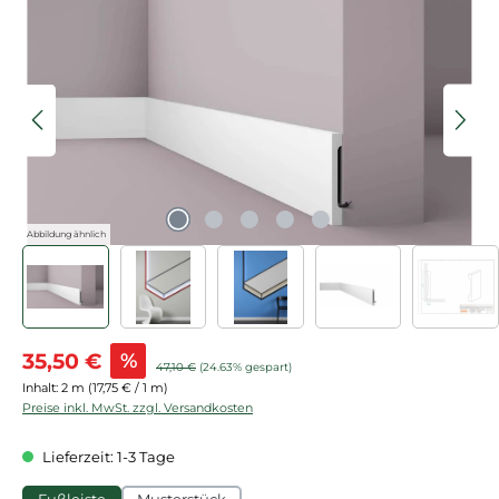
Bildergalerie überspringen
Abbildung ähnlich
Verkaufspreis:
35,50 €
%
Regulärer Preis:
47,10 €
(24.63% gespart)
Inhalt:
2 m
(17,75 € / 1 m)
Preise inkl. MwSt. zzgl. Versandkosten
Lieferzeit: 1-3 Tage