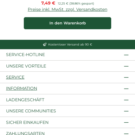
Verkaufspreis:
7,49 €
Regulärer Preis:
12,25 €
(38.86% gespart)
Preise inkl. MwSt. zzgl. Versandkosten
P
In den Warenkorb
Kostenloser Versand ab 90 €
SERVICE-HOTLINE
UNSERE VORTEILE
SERVICE
INFORMATION
LADENGESCHÄFT
UNSERE COMMUNITIES
SICHER EINKAUFEN
ZAHLUNGSARTEN