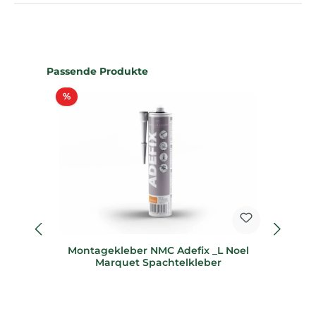
Produktgalerie überspringen
Passende Produkte
Rabatt
%
%
Montagekleber NMC Adefix _L Noel
S
Marquet Spachtelkleber