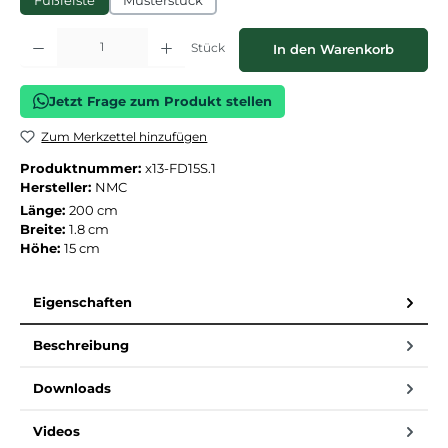
Fußleiste
Musterstück
Produkt Anzahl: Gib den gewünschten Wert ein oder benutze die Schaltflächen
Stück
In den Warenkorb
Jetzt Frage zum Produkt stellen
Zum Merkzettel hinzufügen
Produktnummer:
x13-FD15S.1
Hersteller:
NMC
Länge:
200 cm
Breite:
1.8 cm
Höhe:
15 cm
Eigenschaften
Beschreibung
Downloads
Videos