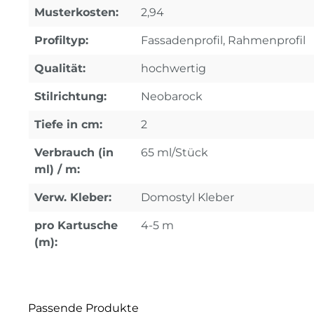
Musterkosten:
2,94
Profiltyp:
Fassadenprofil, Rahmenprofil
Qualität:
hochwertig
Stilrichtung:
Neobarock
Tiefe in cm:
2
Verbrauch (in
65 ml/Stück
ml) / m:
Verw. Kleber:
Domostyl Kleber
pro Kartusche
4-5 m
(m):
Passende Produkte