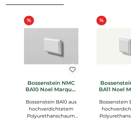
Produktgalerie überspringen
Rabatt
Rabatt
%
%
Bossenstein NMC
Bossenste
BA10 Noel Marquet
BA11 Noel 
Fassade
Fassa
Bossenstein BA10 aus
Bossenstein 
hochverdichtetem
hochverdic
Polyurethanschaum,
Polyurethan
mit glatter Oberfläche,
mit glatter Ob
vorgrundiert NMC
vorgrundie