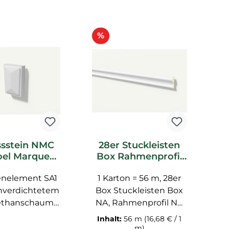
tt
Rabatt
%
ssstein NMC
28er Stuckleisten
oel Marquet
Box Rahmenprofil
assade
NMC NA Noel
enelement SA1
1 Karton = 56 m, 28er
Marquet Fassade
hverdichtetem
Box Stuckleisten Box
ethanschaum,
NA, Rahmenprofil NA
ter Oberfläche,
aus hochverdichtetem
Inhalt:
56 m
(16,68 € / 1
undiert NMC
Polyurethanschaum,
m)