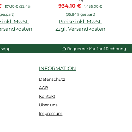
fspreis:
Regulärer Preis:
Verkaufspreis:
Regulärer Preis:
 €
934,10 €
mit strukturierter
107,10 €
(22.4%
1.456,00 €
Oberfläche,
gespart)
(35.84% gespart)
vorgrundiert NMC
 inkl. MwSt.
Preise inkl. MwSt.
Versandkosten
zzgl. Versandkosten
n Warenkorb
In den Warenkorb
tsApp
Bequemer Kauf auf Rechnung
INFORMATION
Datenschutz
AGB
Kontakt
Über uns
Impressum