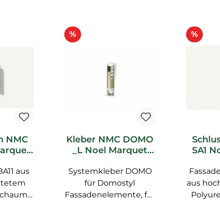
Rabatt
Raba
%
%
in NMC
Kleber NMC DOMO
Schlu
Marquet
_L Noel Marquet
SA1 N
de
Domostyl Hybride
F
BA11 aus
Systemkleber DOMO
Spachtelmasse
Fassad
htetem
für Domostyl
aus hoc
schaum,
Fassadenelemente, für
Polyur
erfläche,
die Außenanwendung,
mit glat
rt NMC
vorgrundiert NMC
vorgr