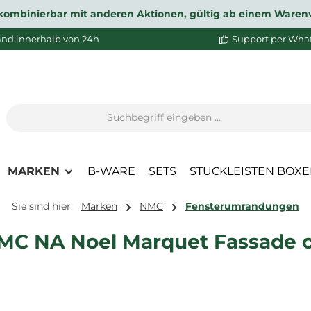
ht kombinierbar mit anderen Aktionen, gültig ab einem Waren
and innerhalb von 24h
Support per Wha
MARKEN
B-WARE
SETS
STUCKLEISTEN BOX
Sie sind hier:
Marken
NMC
Fensterumrandungen
MC NA Noel Marquet Fassade c