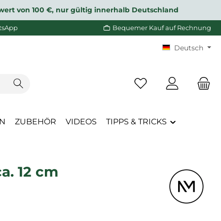
wert von 100 €, nur gültig innerhalb Deutschland
tsApp
Bequemer Kauf auf Rechnung
Deutsch
Du hast 0 Produkte a
EN
ZUBEHÖR
VIDEOS
TIPPS & TRICKS
a. 12 cm