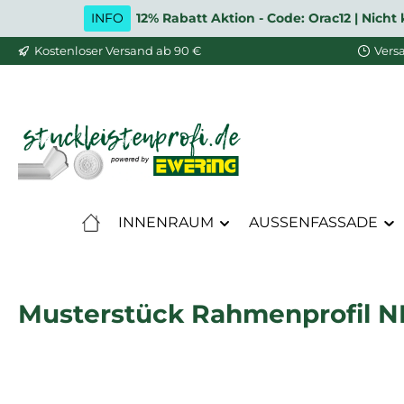
INFO
12% Rabatt Aktion - Code: Orac12 | Nic
m Hauptinhalt springen
Zur Suche springen
Zur Hauptnavigation springen
Kostenloser Versand ab 90 €
Vers
INNENRAUM
AUSSENFASSADE
Musterstück Rahmenprofil N