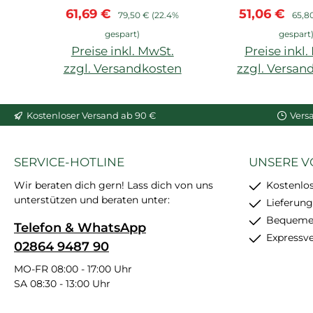
Verkaufspreis:
Regulärer Preis:
Verkaufspre
Regul
61,69 €
51,06 €
79,50 €
(22.4%
65,8
gespart)
gespart
Preise inkl. MwSt.
Preise inkl
zzgl. Versandkosten
zzgl. Versan
In den Warenkorb
In den War
Kostenloser Versand ab 90 €
Vers
SERVICE-HOTLINE
UNSERE V
Wir beraten dich gern! Lass dich von uns
Kostenlo
unterstützen und beraten unter:
Lieferung
Bequemer
Telefon & WhatsApp
Expressv
02864 9487 90
MO-FR 08:00 - 17:00 Uhr
SA 08:30 - 13:00 Uhr