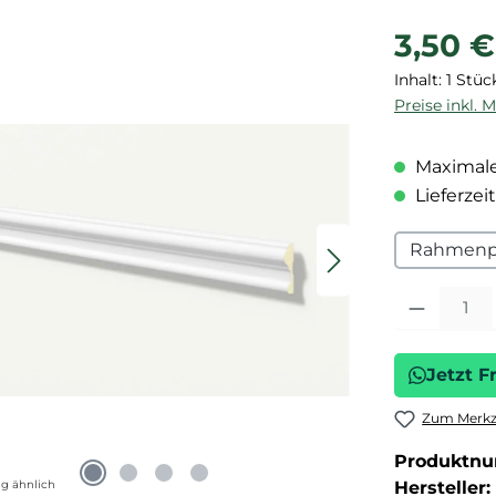
Regulärer P
3,50 €
Inhalt:
1 Stüc
Preise inkl. 
Maximale
Lieferzeit
Rahmenpr
Produkt Anza
Jetzt F
Zum Merkze
Produktn
g ähnlich
Hersteller: