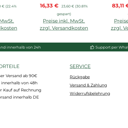
is:
ärer Preis:
Verkaufspreis:
Regulärer Preis:
Verkau
16,33 €
83,11
0 €
(22.4%
23,60 €
(30.81%
)
gespart)
. MwSt.
Preise inkl. MwSt.
Preise
dkosten
zzgl. Versandkosten
zzgl. 
enkorb
In den Warenkorb
In de
and innerhalb von 24h
Support per Wha
ORTEILE
SERVICE
ser Versand ab 90€
Rückgabe
 innerhalb von 48h
Versand & Zahlung
 Kauf auf Rechnung
Widerrufsbelehrung
ersand innerhalb DE