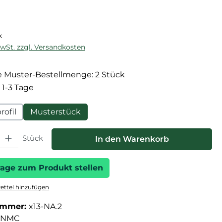
reis:
k
MwSt. zzgl. Versandkosten
 Muster-Bestellmenge: 2 Stück
 1-3 Tage
ofil
Musterstück
hl: Gib den gewünschten Wert ein oder benutze die Schaltfläche
Stück
In den Warenkorb
rage zum Produkt stellen
ttel hinzufügen
ummer:
x13-NA.2
NMC