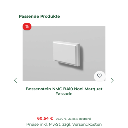
Produktgalerie überspringen
Passende Produkte
Rabatt
%
%
Bossenstein NMC BA10 Noel Marquet
B
Fassade
Verkaufspreis:
60,54 €
Regulärer Preis:
79,50 €
(23.85% gespart)
Preise inkl. MwSt. zzgl. Versandkosten
P