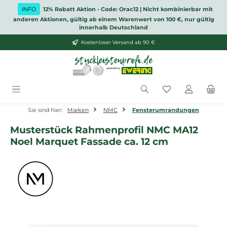
Zum Hauptinhalt springen
INFO
12% Rabatt Aktion - Code: Orac12 | Nicht kombinierbar mit
anderen Aktionen, gültig ab einem Warenwert von 100 €, nur gültig
innerhalb Deutschland
Kostenloser Versand ab 90 €
Du hast 0 Produ
Sie sind hier:
Marken
NMC
Fensterumrandungen
Musterstück Rahmenprofil NMC MA12
Noel Marquet Fassade ca. 12 cm