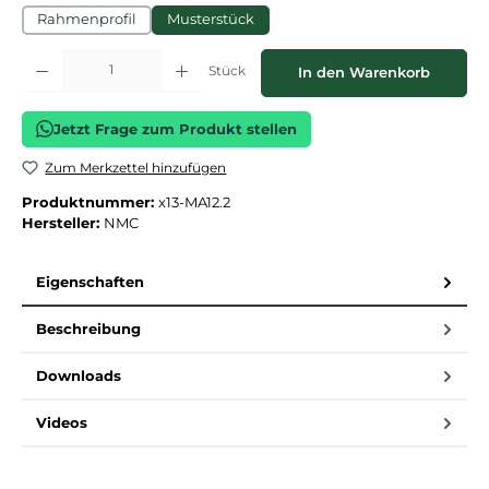
Rahmenprofil
Musterstück
Produkt Anzahl: Gib den gewünschten Wert ein oder benutze die Schaltflächen
Stück
In den Warenkorb
Jetzt Frage zum Produkt stellen
Zum Merkzettel hinzufügen
Produktnummer:
x13-MA12.2
Hersteller:
NMC
Eigenschaften
Beschreibung
Downloads
Videos