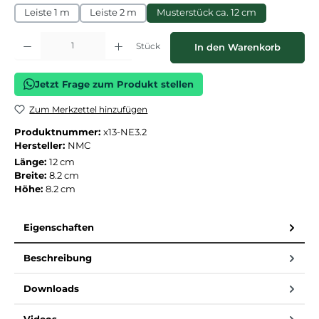
Leiste 1 m
Leiste 2 m
Musterstück ca. 12 cm
Produkt Anzahl: Gib den gewünschten Wert ein oder benutze die Schaltflächen
Stück
In den Warenkorb
Jetzt Frage zum Produkt stellen
Zum Merkzettel hinzufügen
Produktnummer:
x13-NE3.2
Hersteller:
NMC
Länge:
12 cm
Breite:
8.2 cm
Höhe:
8.2 cm
Eigenschaften
Beschreibung
Downloads