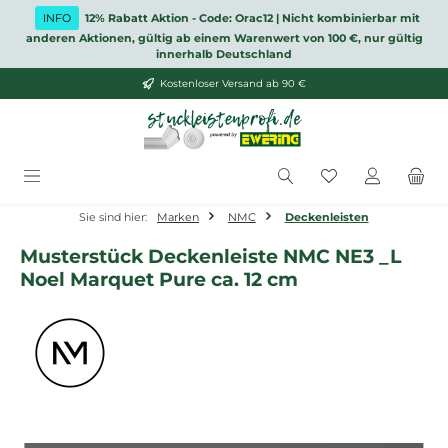
Zum Hauptinhalt springen
INFO
12% Rabatt Aktion - Code: Orac12 | Nicht kombinierbar mit
anderen Aktionen, gültig ab einem Warenwert von 100 €, nur gültig
innerhalb Deutschland
Kostenloser Versand ab 90 €
Du hast 0 Produ
Sie sind hier:
Marken
NMC
Deckenleisten
Musterstück Deckenleiste NMC NE3 _L
Noel Marquet Pure ca. 12 cm