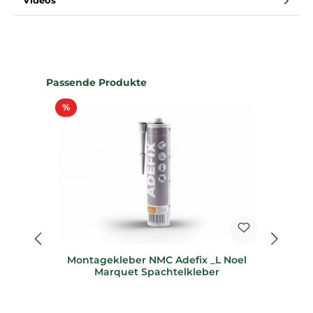
Videos
Produktgalerie überspringen
Passende Produkte
Rabatt
%
%
Montagekleber NMC Adefix _L Noel
Marquet Spachtelkleber