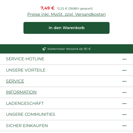
Verkaufspreis:
7,49 €
Regulärer Preis:
12,25 €
(38.86% gespart)
Preise inkl. MwSt. zzgl. Versandkosten
P
In den Warenkorb
Kostenloser Versand ab 90 €
SERVICE-HOTLINE
UNSERE VORTEILE
SERVICE
INFORMATION
LADENGESCHÄFT
UNSERE COMMUNITIES
SICHER EINKAUFEN