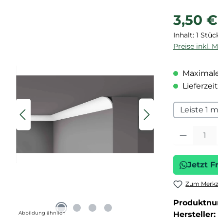
Regulärer P
3,50 €
Inhalt:
1 Stüc
Preise inkl. 
Maximale
Lieferzeit
Leiste 1 
Produkt Anza
Jetzt F
Zum Merkze
Produktn
Abbildung ähnlich
Hersteller: