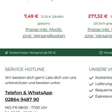
Arstyl, Wallstyl, Balken,
cm)
hoher Weißgrad,
Verkaufspreis:
Regulärer Preis:
Verkaufspr
R
7,49 €
277,32 €
starke
12,25 €
(38.86%
3
Anfangshaftung,
gespart)
(20.54% ges
feinkörnig, schleif- und
Preise inkl. MwSt.
Preise inkl
überstreichbar, enthält
zzgl. Versandkosten
zzgl. Versan
24 Stück
In den Warenkorb
In den War
Kostenloser Versand ab 90 €
Vers
SERVICE-HOTLINE
UNSERE V
Wir beraten dich gern! Lass dich von uns
Kostenlo
unterstützen und beraten unter:
Lieferung
Bequemer
Telefon & WhatsApp
Expressv
02864 9487 90
MO-FR 08:00 - 17:00 Uhr