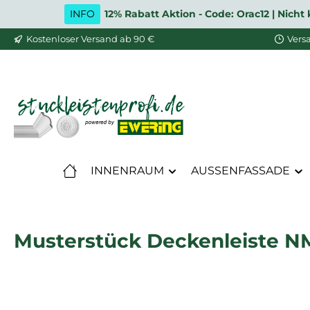
INFO
12% Rabatt Aktion - Code: Orac12 | Nic
m Hauptinhalt springen
Zur Suche springen
Zur Hauptnavigation springen
Kostenloser Versand ab 90 €
Vers
INNENRAUM
AUSSENFASSADE
Musterstück Deckenleiste NM