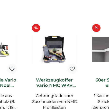
Rabatt
Raba
%
%
e Vario
Werkzeugkoffer
60er 
Noel
Vario NMC WKV
B
ubehör
Noel Marquet
Decke
de aus
Gehrungslade zum
Zubehör
Noel M
1 Karto
holz (B:
Zuschneiden von NMC
Stuck
m, T: 18
Profilleisten
Zierprof