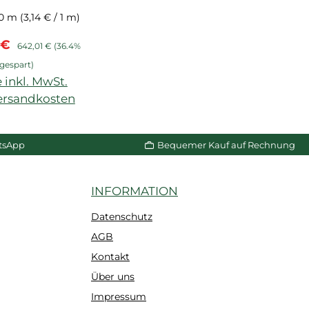
diertem PS-
30 m
(3,14 € / 1 m)
schaum, für
spreis:
Regulärer Preis:
 €
nd- und
642,01 €
(36.4%
abschluss NMC
gespart)
 inkl. MwSt.
Versandkosten
n Warenkorb
tsApp
Bequemer Kauf auf Rechnung
INFORMATION
Datenschutz
AGB
Kontakt
Über uns
Impressum