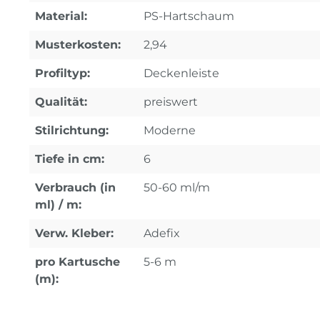
Material:
PS-Hartschaum
Musterkosten:
2,94
Profiltyp:
Deckenleiste
Qualität:
preiswert
Stilrichtung:
Moderne
Tiefe in cm:
6
Verbrauch (in
50-60 ml/m
ml) / m:
Verw. Kleber:
Adefix
pro Kartusche
5-6 m
(m):