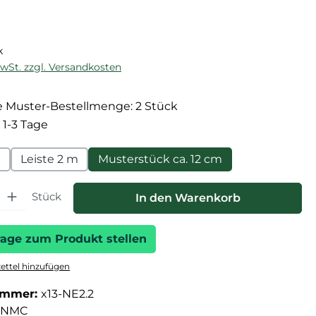
reis:
k
MwSt. zzgl. Versandkosten
 Muster-Bestellmenge: 2 Stück
 1-3 Tage
m
Leiste 2 m
Musterstück ca. 12 cm
hl: Gib den gewünschten Wert ein oder benutze die Schaltfläche
Stück
In den Warenkorb
rage zum Produkt stellen
ttel hinzufügen
ummer:
x13-NE2.2
NMC