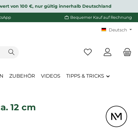
wert von 100 €, nur gültig innerhalb Deutschland
tsApp
Bequemer Kauf auf Rechnung
Deutsch
Du hast 0 Produkte a
EN
ZUBEHÖR
VIDEOS
TIPPS & TRICKS
a. 12 cm