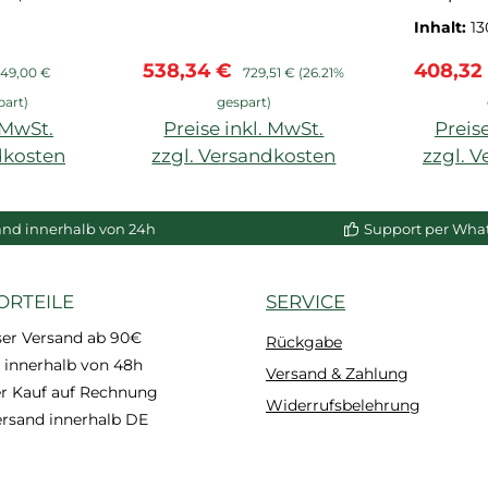
extru
Inhalt:
1
Hart
eis:
egulärer Preis:
Verkaufspreis:
Regulärer Preis:
Verkauf
538,34 €
408,32
Wa
49,00 €
729,51 €
(26.21%
Decken
part)
gespart)
. MwSt.
Preise inkl. MwSt.
Preise
dkosten
zzgl. Versandkosten
zzgl. 
enkorb
In den Warenkorb
In de
and innerhalb von 24h
Support per Wha
ORTEILE
SERVICE
ser Versand ab 90€
Rückgabe
 innerhalb von 48h
Versand & Zahlung
 Kauf auf Rechnung
Widerrufsbelehrung
ersand innerhalb DE