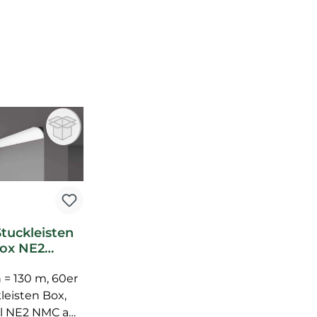
tt
Stuckleisten
ox NE2
nleiste NMC
arquet Pure
n = 130 m, 60er
leisten Box,
il NE2 NMC aus