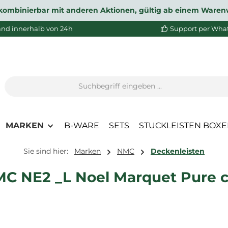
ht kombinierbar mit anderen Aktionen, gültig ab einem Waren
and innerhalb von 24h
Support per Wha
MARKEN
B-WARE
SETS
STUCKLEISTEN BOX
Sie sind hier:
Marken
NMC
Deckenleisten
C NE2 _L Noel Marquet Pure c