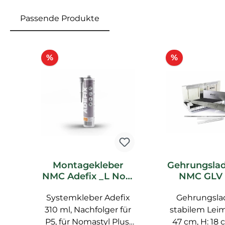
Passende Produkte
Produktgalerie überspringen
Rabatt
Rabatt
%
%
Montagekleber
Gehrungslad
NMC Adefix _L Noel
NMC GLV 
Marquet
Marquet Z
Systemkleber Adefix
Spachtelkleber
Gehrungsla
310 ml, Nachfolger für
stabilem Leim
P5, für Nomastyl Plus,
47 cm, H: 18 c