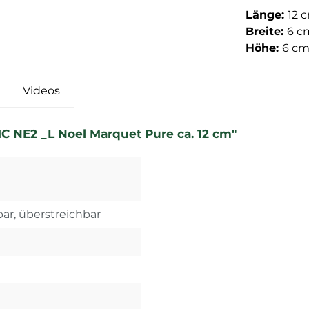
Länge:
12 
Breite:
6 c
Höhe:
6 c
Videos
C NE2 _L Noel Marquet Pure ca. 12 cm"
bar, überstreichbar