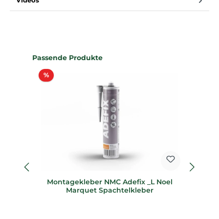
Videos
Produktgalerie überspringen
Passende Produkte
Rabatt
%
%
Montagekleber NMC Adefix _L Noel
62
Marquet Spachtelkleber