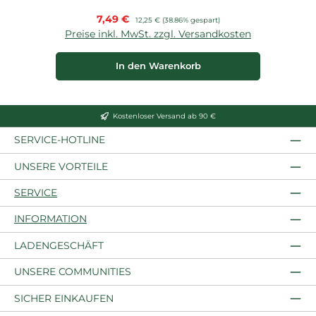
Verkaufspreis:
7,49 €
Regulärer Preis:
12,25 €
(38.86% gespart)
Preise inkl. MwSt. zzgl. Versandkosten
P
In den Warenkorb
Kostenloser Versand ab 90 €
SERVICE-HOTLINE
UNSERE VORTEILE
SERVICE
INFORMATION
LADENGESCHÄFT
UNSERE COMMUNITIES
SICHER EINKAUFEN