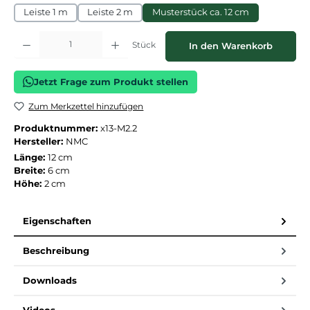
Leiste 1 m
Leiste 2 m
Musterstück ca. 12 cm
Produkt Anzahl: Gib den gewünschten Wert ein oder benutze die Schaltflächen
Stück
In den Warenkorb
Jetzt Frage zum Produkt stellen
Zum Merkzettel hinzufügen
Produktnummer:
x13-M2.2
Hersteller:
NMC
Länge:
12 cm
Breite:
6 cm
Höhe:
2 cm
Eigenschaften
Beschreibung
Downloads