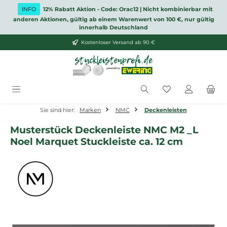
Zum Hauptinhalt springen
INFO
12% Rabatt Aktion - Code: Orac12 | Nicht kombinierbar mit
anderen Aktionen, gültig ab einem Warenwert von 100 €, nur gültig
innerhalb Deutschland
Kostenloser Versand ab 90 €
Du hast 0 Produ
Sie sind hier:
Marken
NMC
Deckenleisten
Musterstück Deckenleiste NMC M2 _L
Noel Marquet Stuckleiste ca. 12 cm