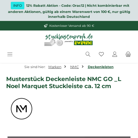
Zum Hauptinhalt springen
INFO
12% Rabatt Aktion - Code: Orac12 | Nicht kombinierbar mit
anderen Aktionen, gültig ab einem Warenwert von 100 €, nur gültig
innerhalb Deutschland
Kostenloser Versand ab 90 €
Du hast 0 Produ
Sie sind hier:
Marken
NMC
Deckenleisten
Musterstück Deckenleiste NMC GO _L
Noel Marquet Stuckleiste ca. 12 cm