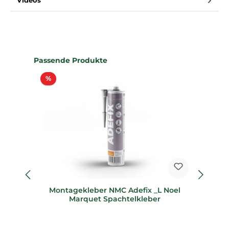
Videos
Produktgalerie überspringen
Passende Produkte
Rabatt
%
%
Montagekleber NMC Adefix _L Noel
26
Marquet Spachtelkleber