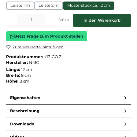
Leiste 1 m
Leiste 2 m
Musterstück ca. 12 cm
Produkt Anzahl: Gib den gewünschten Wert ein oder benutze die Schaltflächen
Stück
In den Warenkorb
Jetzt Frage zum Produkt stellen
Zum Merkzettel hinzufügen
Produktnummer:
x13-GO.2
Hersteller:
NMC
Länge:
12 cm
Breite:
8 cm
Höhe:
8 cm
Eigenschaften
Beschreibung
Downloads