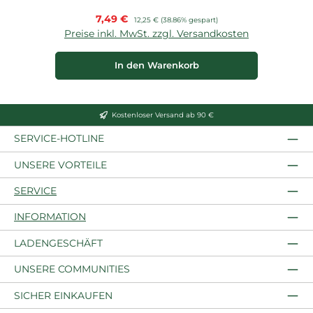
Verkaufspreis:
7,49 €
Regulärer Preis:
12,25 €
(38.86% gespart)
Preise inkl. MwSt. zzgl. Versandkosten
P
In den Warenkorb
Kostenloser Versand ab 90 €
SERVICE-HOTLINE
UNSERE VORTEILE
SERVICE
INFORMATION
LADENGESCHÄFT
UNSERE COMMUNITIES
SICHER EINKAUFEN