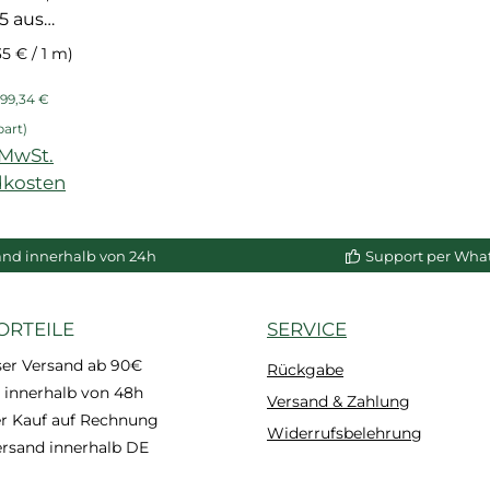
B5 aus
em PS-
35 € / 1 m)
um,
eis:
egulärer Preis:
ür Wand-
99,34 €
schluss
part)
. MwSt.
dkosten
enkorb
and innerhalb von 24h
Support per Wha
ORTEILE
SERVICE
ser Versand ab 90€
Rückgabe
 innerhalb von 48h
Versand & Zahlung
 Kauf auf Rechnung
Widerrufsbelehrung
ersand innerhalb DE