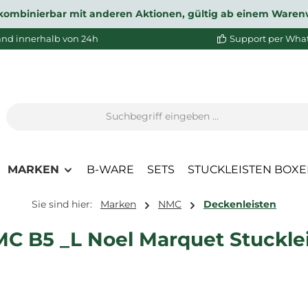
ht kombinierbar mit anderen Aktionen, gültig ab einem Waren
and innerhalb von 24h
Support per Wha
MARKEN
B-WARE
SETS
STUCKLEISTEN BOX
Sie sind hier:
Marken
NMC
Deckenleisten
C B5 _L Noel Marquet Stucklei