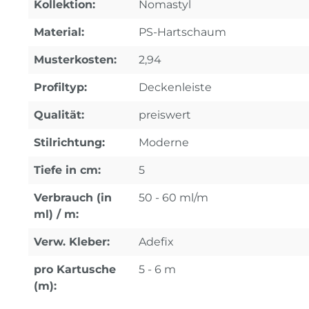
Kollektion:
Nomastyl
Material:
PS-Hartschaum
Musterkosten:
2,94
Profiltyp:
Deckenleiste
Qualität:
preiswert
Stilrichtung:
Moderne
Tiefe in cm:
5
Verbrauch (in
50 - 60 ml/m
ml) / m:
Verw. Kleber:
Adefix
pro Kartusche
5 - 6 m
(m):