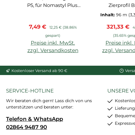
P5, für Nomastyl Plus,
Zierprofil 
Arstyl, Wallstyl, Balken,
extrudiert
Inhalt:
96 m
(3,
hoher Weißgrad,
Hartscha
Verkaufspreis:
Regulärer Preis:
Verkaufspr
R
7,49 €
321,33 €
starke
grundiert, f
12,25 €
(38.86%
4
Anfangshaftung,
und Deckenab
gespart)
(35.65% ges
feinkörnig, schleif- und
NMC
Preise inkl. MwSt.
Preise inkl
überstreichbar, enthält
zzgl. Versandkosten
zzgl. Versan
24 Stück
In den Warenkorb
In den War
Kostenloser Versand ab 90 €
Vers
SERVICE-HOTLINE
UNSERE V
Wir beraten dich gern! Lass dich von uns
Kostenlo
unterstützen und beraten unter:
Lieferung
Bequemer
Telefon & WhatsApp
Expressv
02864 9487 90