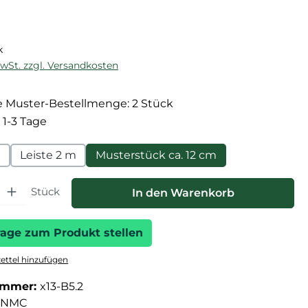
reis:
k
MwSt. zzgl. Versandkosten
 Muster-Bestellmenge: 2 Stück
 1-3 Tage
m
Leiste 2 m
Musterstück ca. 12 cm
hl: Gib den gewünschten Wert ein oder benutze die Schaltfläche
Stück
In den Warenkorb
rage zum Produkt stellen
ttel hinzufügen
ummer:
x13-B5.2
NMC