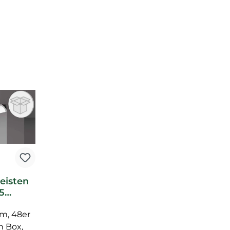
eisten
5
te NMC
 m, 48er
quet
ste
n Box,