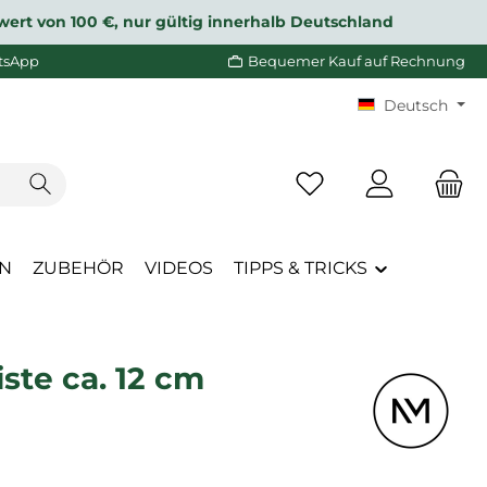
wert von 100 €, nur gültig innerhalb Deutschland
tsApp
Bequemer Kauf auf Rechnung
Deutsch
Du hast 0 Produkte a
EN
ZUBEHÖR
VIDEOS
TIPPS & TRICKS
ste ca. 12 cm