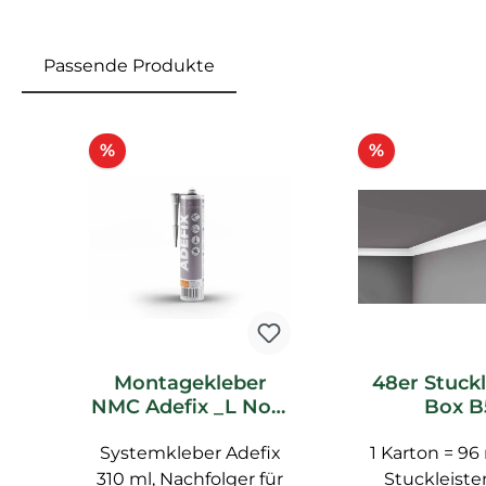
Passende Produkte
Produktgalerie überspringen
Rabatt
Rabatt
%
%
Montagekleber
48er Stuckl
NMC Adefix _L Noel
Box B
Marquet
Deckenleis
Systemkleber Adefix
Spachtelkleber
1 Karton = 96
Noel Mar
Stucklei
310 ml, Nachfolger für
Stuckleiste