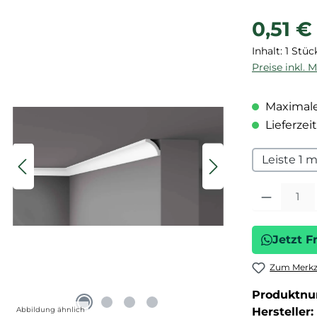
Regulärer P
0,51 €
Inhalt:
1 Stüc
Preise inkl. 
Maximale
Lieferzeit
Leiste 1 
Produkt Anza
Jetzt F
Zum Merkze
Produktn
Abbildung ähnlich
Hersteller: