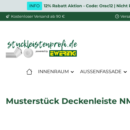
INFO
12% Rabatt Aktion - Code: Orac12 | Nic
m Hauptinhalt springen
Zur Suche springen
Zur Hauptnavigation springen
Kostenloser Versand ab 90 €
Vers
INNENRAUM
AUSSENFASSADE
Musterstück Deckenleiste NM