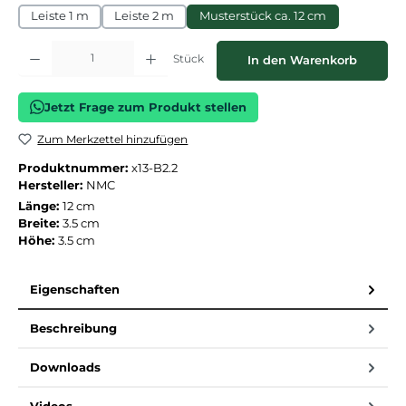
Leiste 1 m
Leiste 2 m
Musterstück ca. 12 cm
Produkt Anzahl: Gib den gewünschten Wert ein oder benutze die Schaltflächen
Stück
In den Warenkorb
Jetzt Frage zum Produkt stellen
Zum Merkzettel hinzufügen
Produktnummer:
x13-B2.2
Hersteller:
NMC
Länge:
12 cm
Breite:
3.5 cm
Höhe:
3.5 cm
Eigenschaften
Beschreibung
Downloads