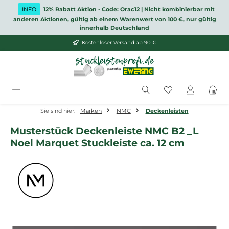
Zum Hauptinhalt springen
INFO
12% Rabatt Aktion - Code: Orac12 | Nicht kombinierbar mit
anderen Aktionen, gültig ab einem Warenwert von 100 €, nur gültig
innerhalb Deutschland
Kostenloser Versand ab 90 €
Du hast 0 Produ
Sie sind hier:
Marken
NMC
Deckenleisten
Musterstück Deckenleiste NMC B2 _L
Noel Marquet Stuckleiste ca. 12 cm