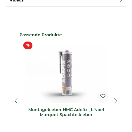
Videos
Produktgalerie überspringen
Passende Produkte
Rabatt
%
%
Montagekleber NMC Adefix _L Noel
95
Marquet Spachtelkleber