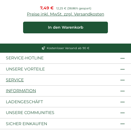
Verkaufspreis:
7,49 €
Regulärer Preis:
12,25 €
(38.86% gespart)
Preise inkl. MwSt. zzgl. Versandkosten
P
In den Warenkorb
Kostenloser Versand ab 90 €
SERVICE-HOTLINE
UNSERE VORTEILE
SERVICE
INFORMATION
LADENGESCHÄFT
UNSERE COMMUNITIES
SICHER EINKAUFEN