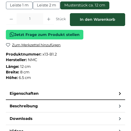
Leiste 1 m
Leiste 2 m
Musterstück ca. 12 cm
Produkt Anzahl: Gib den gewünschten Wert ein oder benutze die Schaltflächen
Stück
In den Warenkorb
Jetzt Frage zum Produkt stellen
Zum Merkzettel hinzufügen
Produktnummer:
x13-B1.2
Hersteller:
NMC
Länge:
12 cm
Breite:
8 cm
Höhe:
6.5 cm
Eigenschaften
Beschreibung
Downloads