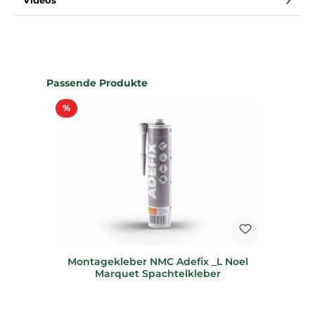
Videos
Produktgalerie überspringen
Passende Produkte
Rabatt
%
Montagekleber NMC Adefix _L Noel
Marquet Spachtelkleber