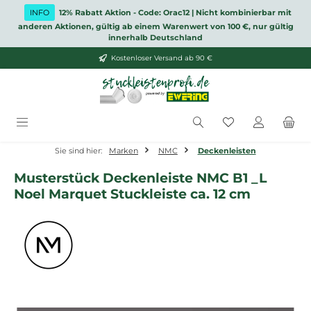
Zum Hauptinhalt springen
INFO
12% Rabatt Aktion - Code: Orac12 | Nicht kombinierbar mit
anderen Aktionen, gültig ab einem Warenwert von 100 €, nur gültig
innerhalb Deutschland
Kostenloser Versand ab 90 €
Du hast 0 Produ
Sie sind hier:
Marken
NMC
Deckenleisten
Musterstück Deckenleiste NMC B1 _L
Noel Marquet Stuckleiste ca. 12 cm