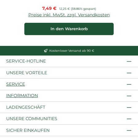
Verkaufspreis:
7,49 €
Regulärer Preis:
12,25 €
(38.86% gespart)
Preise inkl. MwSt. zzgl. Versandkosten
In den Warenkorb
Kostenloser Versand ab 90 €
SERVICE-HOTLINE
UNSERE VORTEILE
SERVICE
INFORMATION
LADENGESCHÄFT
UNSERE COMMUNITIES
SICHER EINKAUFEN