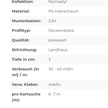
Kollektion:
Nomastyl
Material:
PS-Hartschaum
Musterkosten:
2,94
Profiltyp:
Deckenleiste
Qualität:
preiswert
Stilrichtung:
Landhaus
Tiefe in cm:
3
Verbrauch (in
30 - 40 ml/m
ml) / m:
Verw. Kleber:
Adefix
pro Kartusche
6- 7 m
(m):