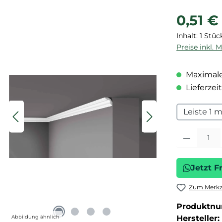
Regulärer P
0,51 €
Inhalt:
1 Stüc
Preise inkl. 
Maximale
Lieferzeit
Leiste 1 
Produkt Anza
Jetzt F
Zum Merkze
Produktn
Abbildung ähnlich
Hersteller: