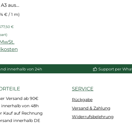
 A3 aus
em PS-
74 € / 1 m)
um,
eis:
Regulärer Preis:
ür Wand-
577,50 €
schluss
part)
. MwSt.
dkosten
enkorb
and innerhalb von 24h
Support per Wha
ORTEILE
SERVICE
ser Versand ab 90€
Rückgabe
 innerhalb von 48h
Versand & Zahlung
 Kauf auf Rechnung
Widerrufsbelehrung
ersand innerhalb DE