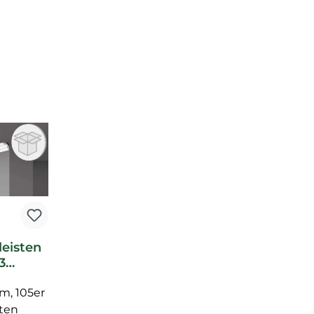
leisten
3
te NMC
 m, 105er
quet
ste
sten