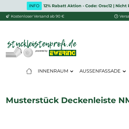
INFO
12% Rabatt Aktion - Code: Orac12 | Nic
m Hauptinhalt springen
Zur Suche springen
Zur Hauptnavigation springen
Kostenloser Versand ab 90 €
Vers
INNENRAUM
AUSSENFASSADE
Musterstück Deckenleiste NM