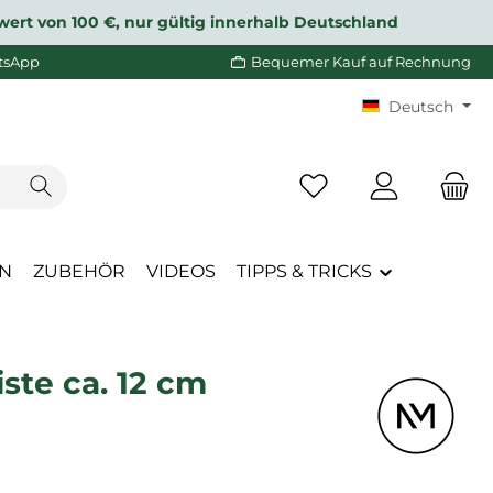
wert von 100 €, nur gültig innerhalb Deutschland
tsApp
Bequemer Kauf auf Rechnung
Deutsch
Du hast 0 Produkte a
EN
ZUBEHÖR
VIDEOS
TIPPS & TRICKS
ste ca. 12 cm