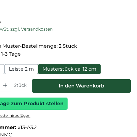
reis:
k
MwSt. zzgl. Versandkosten
 Muster-Bestellmenge: 2 Stück
 1-3 Tage
m
Leiste 2 m
Musterstück ca. 12 cm
hl: Gib den gewünschten Wert ein oder benutze die Schaltfläche
Stück
In den Warenkorb
rage zum Produkt stellen
ttel hinzufügen
ummer:
x13-A3.2
NMC