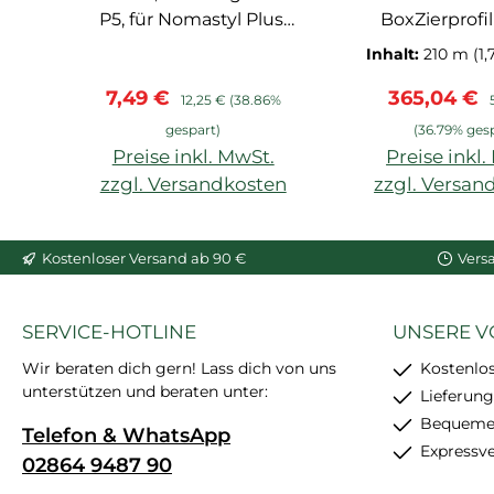
P5, für Nomastyl Plus,
BoxZierprofil
Arstyl, Wallstyl, Balken,
extrudiert
Inhalt:
210 m
(1,
hoher Weißgrad,
Hartscha
Verkaufspreis:
Regulärer Preis:
Verkaufspr
7,49 €
365,04 €
starke
grundiert, f
12,25 €
(38.86%
Anfangshaftung,
und Deckenab
gespart)
(36.79% ges
feinkörnig, schleif- und
NMC
Preise inkl. MwSt.
Preise inkl
überstreichbar, enthält
zzgl. Versandkosten
zzgl. Versan
24 Stück
In den Warenkorb
In den War
Kostenloser Versand ab 90 €
Vers
SERVICE-HOTLINE
UNSERE V
Wir beraten dich gern! Lass dich von uns
Kostenlo
unterstützen und beraten unter:
Lieferung
Bequemer
Telefon & WhatsApp
Expressv
02864 9487 90