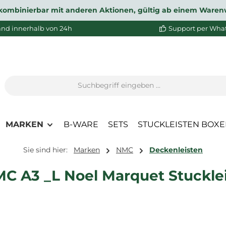
ht kombinierbar mit anderen Aktionen, gültig ab einem Waren
and innerhalb von 24h
Support per Wha
MARKEN
B-WARE
SETS
STUCKLEISTEN BOX
Sie sind hier:
Marken
NMC
Deckenleisten
C A3 _L Noel Marquet Stucklei