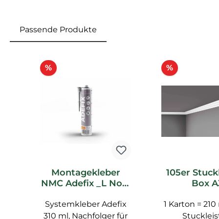
Passende Produkte
Produktgalerie überspringen
Rabatt
Rabatt
%
%
Montagekleber
105er Stuck
NMC Adefix _L Noel
Box A
Marquet
Deckenleis
Systemkleber Adefix
Spachtelkleber
1 Karton = 210
Noel Mar
Stucklei
310 ml, Nachfolger für
Stucklei