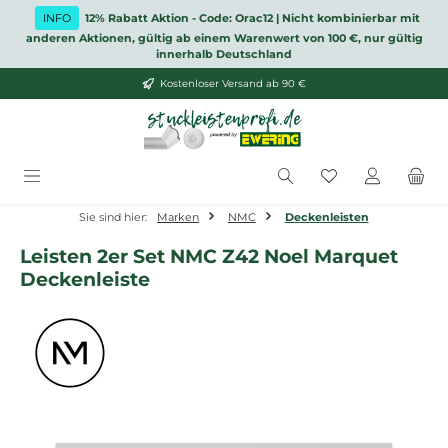
Zum Hauptinhalt springen
INFO
12% Rabatt Aktion - Code: Orac12 | Nicht kombinierbar mit
anderen Aktionen, gültig ab einem Warenwert von 100 €, nur gültig
innerhalb Deutschland
Kostenloser Versand ab 90 €
Du hast 0 Produ
Sie sind hier:
Marken
NMC
Deckenleisten
Leisten 2er Set NMC Z42 Noel Marquet
Deckenleiste