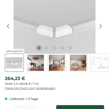
Bildergalerie überspringen
Abbildung ähnlich
Regulärer Preis:
264,23 €
Inhalt:
4 m
(66,06 € / 1 m)
Preise inkl. MwSt. zzgl. Versandkosten
Lieferzeit: 1-3 Tage
Produkt Anzahl: Gib den gewünschten Wert ein oder benutze die Schaltflächen