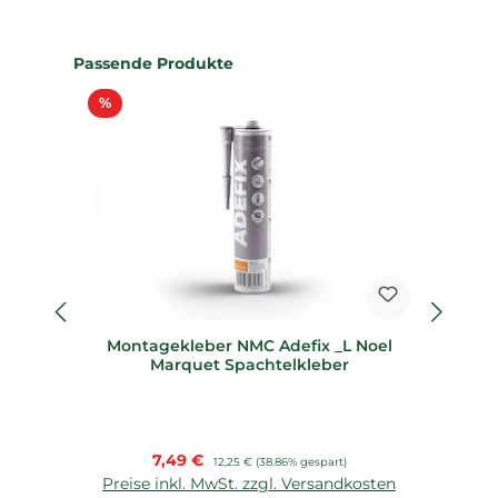
Produktgalerie überspringen
Passende Produkte
Rabatt
%
%
Montagekleber NMC Adefix _L Noel
D
Marquet Spachtelkleber
Verkaufspreis:
7,49 €
Regulärer Preis:
12,25 €
(38.86% gespart)
Preise inkl. MwSt. zzgl. Versandkosten
P