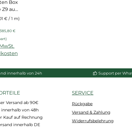
sten Box
te Z9 aus
haum,
01 € / 1 m)
ert,
is:
egulärer Preis:
g mit
.385,80 €
ik NMC
art)
. MwSt.
dkosten
enkorb
and innerhalb von 24h
Support per Wha
ORTEILE
SERVICE
ser Versand ab 90€
Rückgabe
 innerhalb von 48h
Versand & Zahlung
 Kauf auf Rechnung
Widerrufsbelehrung
ersand innerhalb DE