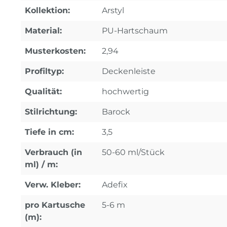
Kollektion:
Arstyl
Material:
PU-Hartschaum
Musterkosten:
2,94
Profiltyp:
Deckenleiste
Qualität:
hochwertig
Stilrichtung:
Barock
Tiefe in cm:
3,5
Verbrauch (in
50-60 ml/Stück
ml) / m:
Verw. Kleber:
Adefix
pro Kartusche
5-6 m
(m):