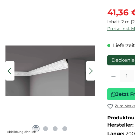
Verkaufspre
41,36 
Inhalt:
2 m
(2
Preise inkl. 
Lieferzeit
Deckenle
Produkt Anza
Jetzt F
Zum Merkze
Produktn
Hersteller:
Abbildung ähnlich
Länge:
200