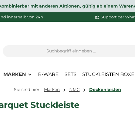
ht kombinierbar mit anderen Aktionen, gültig ab einem Waren
and innerhalb von 24h
Support per Wha
MARKEN
B-WARE
SETS
STUCKLEISTEN BOX
Sie sind hier:
Marken
NMC
Deckenleisten
rquet Stuckleiste