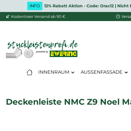
INFO
12% Rabatt Aktion - Code: Orac12 | Nic
m Hauptinhalt springen
Zur Suche springen
Zur Hauptnavigation springen
Kostenloser Versand ab 90 €
Vers
INNENRAUM
AUSSENFASSADE
Deckenleiste NMC Z9 Noel Ma