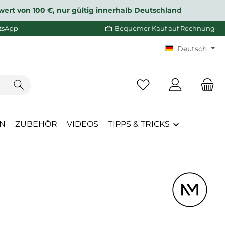
wert von 100 €, nur gültig innerhalb Deutschland
tsApp
Bequemer Kauf auf Rechnung
Deutsch
Du hast 0 Produkte a
EN
ZUBEHÖR
VIDEOS
TIPPS & TRICKS