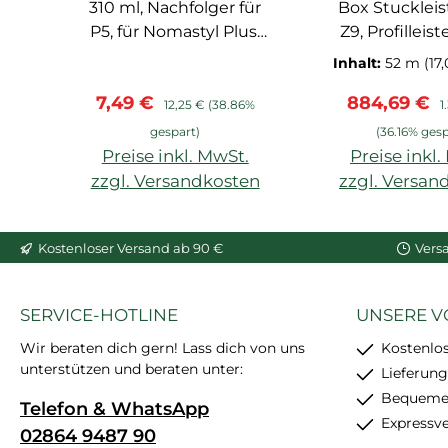
310 ml, Nachfolger für
Box Stucklei
P5, für Nomastyl Plus,
Z9, Profilleis
Arstyl, Wallstyl, Balken,
PU-Hartsc
Inhalt:
52 m
(17,
hoher Weißgrad,
vorgrundi
Verkaufspreis:
Regulärer Preis:
Verkaufspre
R
7,49 €
884,69 €
starke
Verbindun
12,25 €
(38.86%
1
Anfangshaftung,
Zapfentechn
gespart)
(36.16% gesp
feinkörnig, schleif- und
Preise inkl. MwSt.
Preise inkl
überstreichbar, enthält
zzgl. Versandkosten
zzgl. Versan
24 Stück
In den Warenkorb
In den War
Kostenloser Versand ab 90 €
Vers
SERVICE-HOTLINE
UNSERE V
Wir beraten dich gern! Lass dich von uns
Kostenlo
unterstützen und beraten unter:
Lieferung
Bequemer
Telefon & WhatsApp
Expressv
02864 9487 90