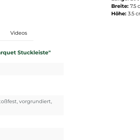
Breite:
7.5
Höhe:
3.5 
Videos
rquet Stuckleiste"
toßfest, vorgrundiert,