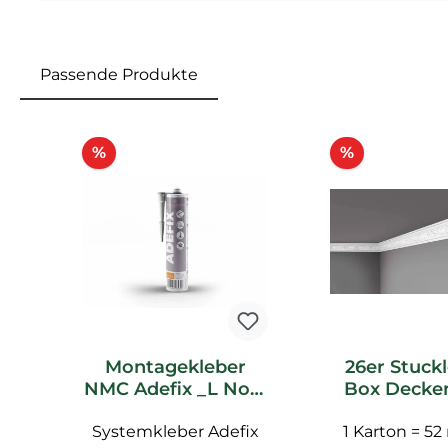
Passende Produkte
Produktgalerie überspringen
Rabatt
Rabatt
%
%
Montagekleber
26er Stuckl
NMC Adefix _L Noel
Box Decken
Marquet
NMC Z9 
Systemkleber Adefix
Spachtelkleber
Marquet Stuc
1 Karton = 52