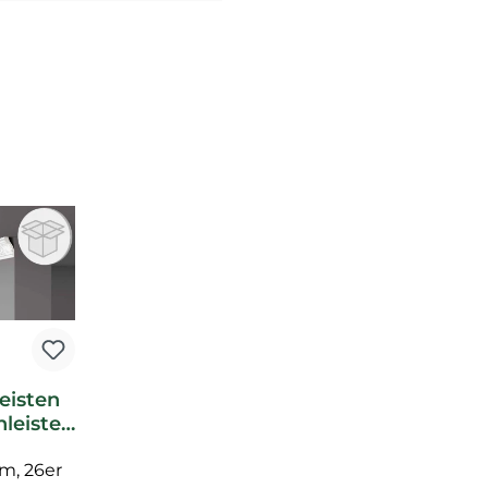
eisten
leiste
Noel
kleiste
 m, 26er