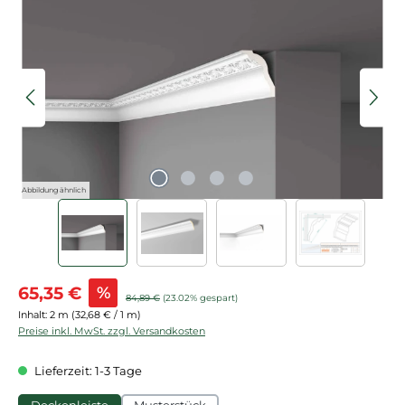
Bildergalerie überspringen
Abbildung ähnlich
Verkaufspreis:
65,35 €
%
Regulärer Preis:
84,89 €
(23.02% gespart)
Inhalt:
2 m
(32,68 € / 1 m)
Preise inkl. MwSt. zzgl. Versandkosten
Lieferzeit: 1-3 Tage