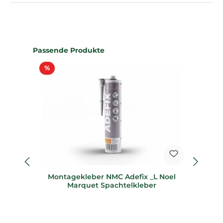
Produktgalerie überspringen
Passende Produkte
Rabatt
%
%
Montagekleber NMC Adefix _L Noel
Marquet Spachtelkleber