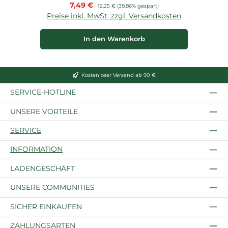
Verkaufspreis:
7,49 €
Regulärer Preis:
12,25 €
(38.86% gespart)
Preise inkl. MwSt. zzgl. Versandkosten
P
In den Warenkorb
Kostenloser Versand ab 90 €
SERVICE-HOTLINE
UNSERE VORTEILE
SERVICE
INFORMATION
LADENGESCHÄFT
UNSERE COMMUNITIES
SICHER EINKAUFEN
ZAHLUNGSARTEN