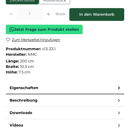
Deckenleiste
Musterstück
Produkt Anzahl: Gib den gewünschten Wert ein oder benutze die Schaltflächen
Stück
In den Warenkorb
Jetzt Frage zum Produkt stellen
Zum Merkzettel hinzufügen
Produktnummer:
x13-Z3.1
Hersteller:
NMC
Länge:
200 cm
Breite:
10.5 cm
Höhe:
7.5 cm
Eigenschaften
Beschreibung
Downloads
Videos