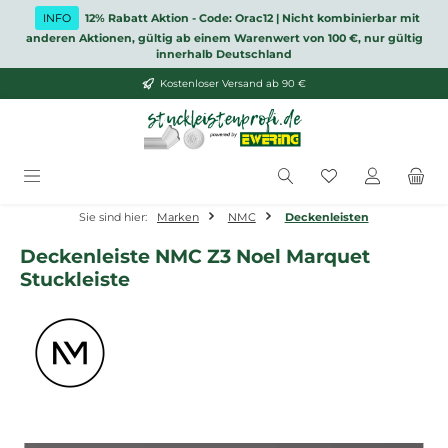
Zum Hauptinhalt springen
INFO
12% Rabatt Aktion - Code: Orac12 | Nicht kombinierbar mit
anderen Aktionen, gültig ab einem Warenwert von 100 €, nur gültig
innerhalb Deutschland
Kostenloser Versand ab 90 €
Du hast 0 Produ
Sie sind hier:
Marken
NMC
Deckenleisten
Deckenleiste NMC Z3 Noel Marquet
Stuckleiste