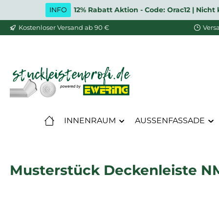
INFO
12% Rabatt Aktion - Code: Orac12 | Nic
m Hauptinhalt springen
Zur Suche springen
Zur Hauptnavigation springen
Kostenloser Versand ab 90 €
Vers
INNENRAUM
AUSSENFASSADE
Musterstück Deckenleiste NM