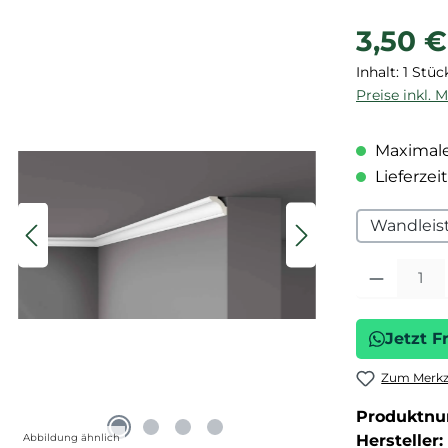
Regulärer P
3,50 €
Inhalt:
1 Stüc
Preise inkl. 
Maximale
Lieferzeit
Wandleis
Produkt Anza
Jetzt F
Zum Merkze
Produktn
Abbildung ähnlich
Hersteller: