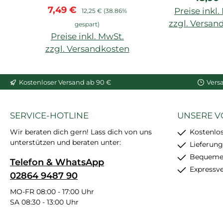
Verkaufspreis:
Regulärer Preis:
7,49 €
starke
Preise inkl
12,25 €
(38.86%
Anfangshaftung,
zzgl. Versan
gespart)
feinkörnig, schleif- und
Preise inkl. MwSt.
In den War
überstreichbar, enthält
zzgl. Versandkosten
24 Stück
In den Warenkorb
Kostenloser Versand ab 90 €
Vers
SERVICE-HOTLINE
UNSERE V
Wir beraten dich gern! Lass dich von uns
Kostenlo
unterstützen und beraten unter:
Lieferung
Bequemer
Telefon & WhatsApp
Expressv
02864 9487 90
MO-FR 08:00 - 17:00 Uhr
SA 08:30 - 13:00 Uhr