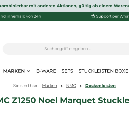
ht kombinierbar mit anderen Aktionen, gültig ab einem Waren
and innerhalb von 24h
Support per Wha
MARKEN
B-WARE
SETS
STUCKLEISTEN BOX
Sie sind hier:
Marken
NMC
Deckenleisten
C Z1250 Noel Marquet Stucklei