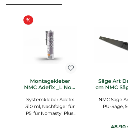
Produktgalerie überspringen
Rabatt
%
Montagekleber
Säge Art D
NMC Adefix _L Noel
cm NMC Sä
Marquet
Noel Mar
Systemkleber Adefix
Spachtelkleber
NMC Säge Ar
Zubeh
310 ml, Nachfolger für
PU-Säge, 
P5, für Nomastyl Plus,
Arstyl, Wallstyl, Balken,
Regulä
48,90
hoher Weißgrad,