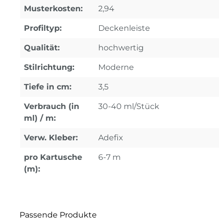
Musterkosten:
2,94
Profiltyp:
Deckenleiste
Qualität:
hochwertig
Stilrichtung:
Moderne
Tiefe in cm:
3,5
Verbrauch (in
30-40 ml/Stück
ml) / m:
Verw. Kleber:
Adefix
pro Kartusche
6-7 m
(m):
Passende Produkte