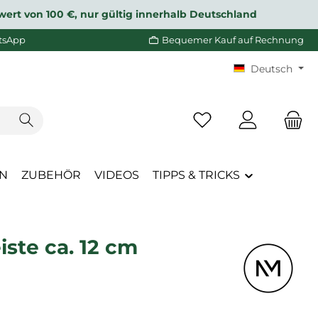
wert von 100 €, nur gültig innerhalb Deutschland
tsApp
Bequemer Kauf auf Rechnung
Deutsch
Du hast 0 Produkte a
EN
ZUBEHÖR
VIDEOS
TIPPS & TRICKS
ste ca. 12 cm