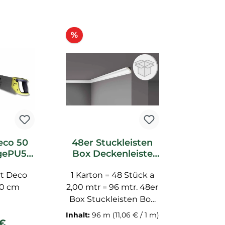
Rabatt
%
eco 50
48er Stuckleisten
gePU50
Box Deckenleiste
quet
NMC Z1250 Noel
t Deco
ör
Marquet Stuckleiste
1 Karton = 48 Stück a
50 cm
2,00 mtr = 96 mtr. 48er
Box Stuckleisten Box
Z1250 Profilleiste Z1250
Inhalt:
96 m
(11,06 € / 1 m)
rer Preis:
 €
aus PU-Hartschaum,