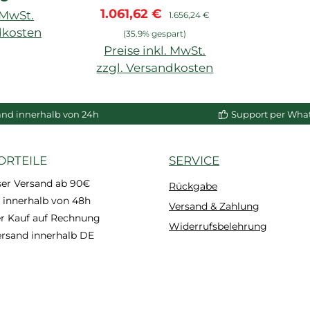
Verkaufspreis:
Regulärer Preis:
1.061,62 €
vorgrundiert, NMC
. MwSt.
1.656,24 €
dkosten
(35.9% gespart)
Preise inkl. MwSt.
enkorb
zzgl. Versandkosten
In den Warenkorb
and innerhalb von 24h
Support per Wha
ORTEILE
SERVICE
ser Versand ab 90€
Rückgabe
 innerhalb von 48h
Versand & Zahlung
 Kauf auf Rechnung
Widerrufsbelehrung
ersand innerhalb DE