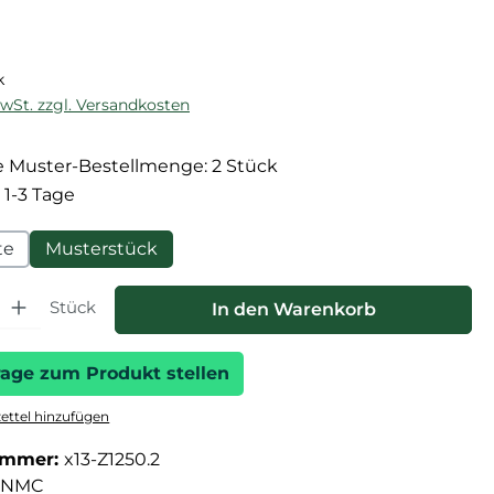
reis:
k
MwSt. zzgl. Versandkosten
 Muster-Bestellmenge: 2 Stück
 1-3 Tage
te
Musterstück
hl: Gib den gewünschten Wert ein oder benutze die Schaltfläche
Stück
In den Warenkorb
rage zum Produkt stellen
ttel hinzufügen
ummer:
x13-Z1250.2
NMC