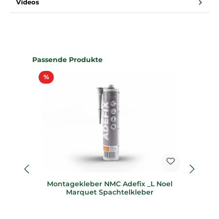
Videos
Produktgalerie überspringen
Passende Produkte
Rabatt
%
%
Montagekleber NMC Adefix _L Noel
18
Marquet Spachtelkleber