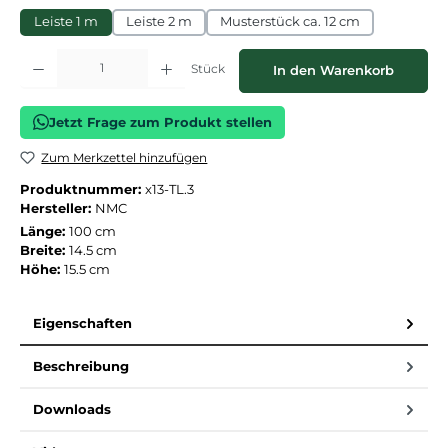
Leiste 1 m
Leiste 2 m
Musterstück ca. 12 cm
Produkt Anzahl: Gib den gewünschten Wert ein oder benutze die Schaltflächen
Stück
In den Warenkorb
Jetzt Frage zum Produkt stellen
Zum Merkzettel hinzufügen
Produktnummer:
x13-TL.3
Hersteller:
NMC
Länge:
100 cm
Breite:
14.5 cm
Höhe:
15.5 cm
Eigenschaften
Beschreibung
Downloads