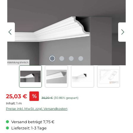
Bildergalerie überspringen
Abbildung ähnlich
Verkaufspreis:
25,03 €
%
Regulärer Preis:
36,20 €
(30.86% gespart)
Inhalt:
1 m
Preise inkl. MwSt. zzgl. Versandkosten
Versand beträgt 7,75 €
Lieferzeit: 1-3 Tage