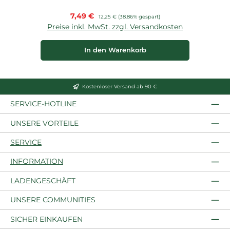
Verkaufspreis:
7,49 €
Regulärer Preis:
12,25 €
(38.86% gespart)
Preise inkl. MwSt. zzgl. Versandkosten
P
In den Warenkorb
Kostenloser Versand ab 90 €
SERVICE-HOTLINE
UNSERE VORTEILE
SERVICE
INFORMATION
LADENGESCHÄFT
UNSERE COMMUNITIES
SICHER EINKAUFEN