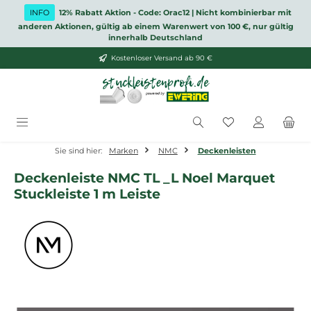
Zum Hauptinhalt springen
INFO
12% Rabatt Aktion - Code: Orac12 | Nicht kombinierbar mit
anderen Aktionen, gültig ab einem Warenwert von 100 €, nur gültig
innerhalb Deutschland
Kostenloser Versand ab 90 €
Du hast 0 Produ
Sie sind hier:
Marken
NMC
Deckenleisten
Deckenleiste NMC TL _L Noel Marquet
Stuckleiste 1 m Leiste