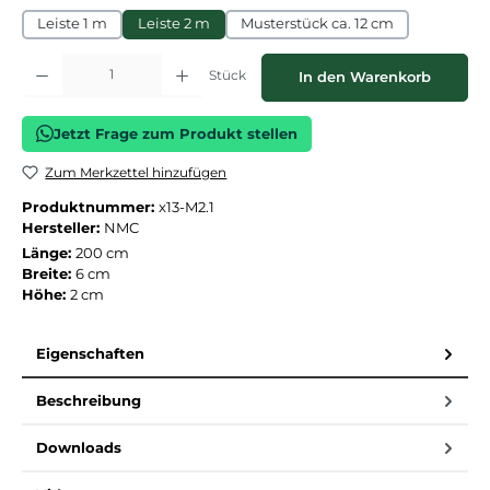
Leiste 1 m
Leiste 2 m
Musterstück ca. 12 cm
Produkt Anzahl: Gib den gewünschten Wert ein oder benutze die Schaltflächen
Stück
In den Warenkorb
Jetzt Frage zum Produkt stellen
Zum Merkzettel hinzufügen
Produktnummer:
x13-M2.1
Hersteller:
NMC
Länge:
200 cm
Breite:
6 cm
Höhe:
2 cm
Eigenschaften
Beschreibung
Downloads