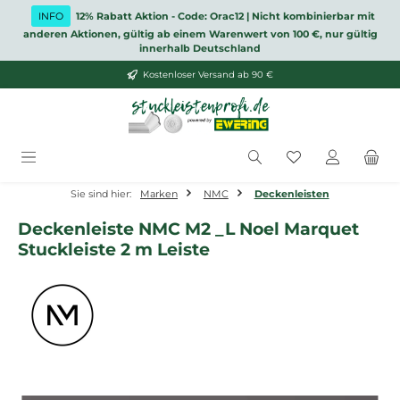
Zum Hauptinhalt springen
INFO
12% Rabatt Aktion - Code: Orac12 | Nicht kombinierbar mit
anderen Aktionen, gültig ab einem Warenwert von 100 €, nur gültig
innerhalb Deutschland
Kostenloser Versand ab 90 €
Du hast 0 Produ
Sie sind hier:
Marken
NMC
Deckenleisten
Deckenleiste NMC M2 _L Noel Marquet
Stuckleiste 2 m Leiste