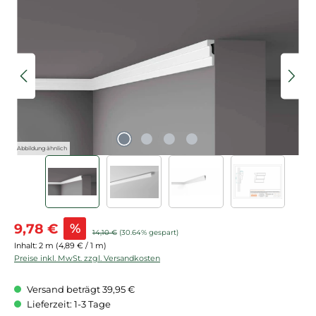
Bildergalerie überspringen
Abbildung ähnlich
Verkaufspreis:
9,78 €
%
Regulärer Preis:
14,10 €
(30.64% gespart)
Inhalt:
2 m
(4,89 € / 1 m)
Preise inkl. MwSt. zzgl. Versandkosten
Versand beträgt 39,95 €
Lieferzeit: 1-3 Tage