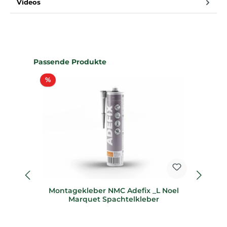
Videos
Produktgalerie überspringen
Passende Produkte
Rabatt
%
%
Montagekleber NMC Adefix _L Noel
62
Marquet Spachtelkleber