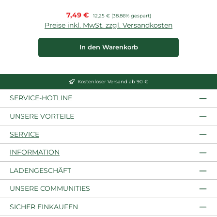
Verkaufspreis:
7,49 €
Regulärer Preis:
12,25 €
(38.86% gespart)
Preise inkl. MwSt. zzgl. Versandkosten
P
In den Warenkorb
Kostenloser Versand ab 90 €
SERVICE-HOTLINE
UNSERE VORTEILE
SERVICE
INFORMATION
LADENGESCHÄFT
UNSERE COMMUNITIES
SICHER EINKAUFEN