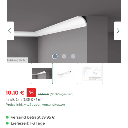
Bildergalerie überspringen
Abbildung ähnlich
Verkaufspreis:
10,10 €
%
Regulärer Preis:
14,60 €
(30.82% gespart)
Inhalt:
2 m
(5,05 € / 1 m)
Preise inkl. MwSt. zzgl. Versandkosten
Versand beträgt 39,95 €
Lieferzeit: 1-3 Tage