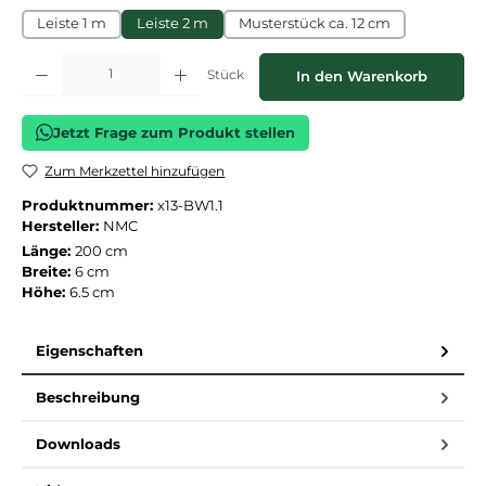
Leiste 1 m
Leiste 2 m
Musterstück ca. 12 cm
Produkt Anzahl: Gib den gewünschten Wert ein oder benutze die Schaltflächen
Stück
In den Warenkorb
Jetzt Frage zum Produkt stellen
Zum Merkzettel hinzufügen
Produktnummer:
x13-BW1.1
Hersteller:
NMC
Länge:
200 cm
Breite:
6 cm
Höhe:
6.5 cm
Eigenschaften
Beschreibung
Downloads