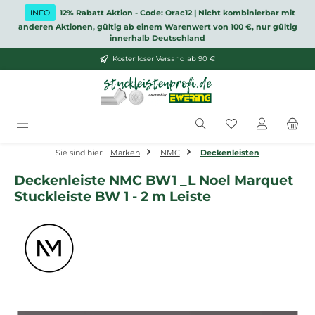
Zum Hauptinhalt springen
INFO
12% Rabatt Aktion - Code: Orac12 | Nicht kombinierbar mit
anderen Aktionen, gültig ab einem Warenwert von 100 €, nur gültig
innerhalb Deutschland
Kostenloser Versand ab 90 €
Du hast 0 Produ
Sie sind hier:
Marken
NMC
Deckenleisten
Deckenleiste NMC BW1 _L Noel Marquet
Stuckleiste BW 1 - 2 m Leiste