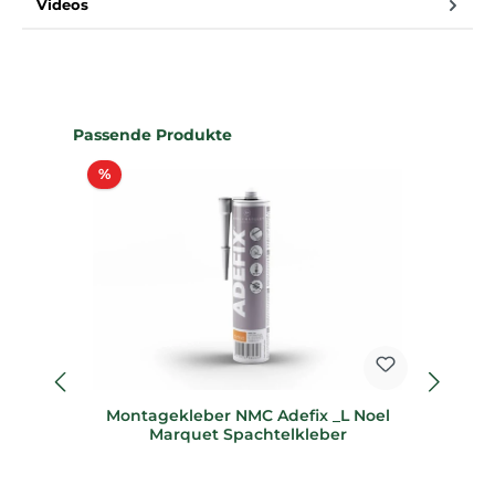
Videos
Produktgalerie überspringen
Passende Produkte
Rabatt
%
%
Montagekleber NMC Adefix _L Noel
Marquet Spachtelkleber