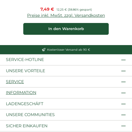
Verkaufspreis:
7,49 €
Regulärer Preis:
12,25 €
(38.86% gespart)
Preise inkl. MwSt. zzgl. Versandkosten
P
In den Warenkorb
Kostenloser Versand ab 90 €
SERVICE-HOTLINE
UNSERE VORTEILE
SERVICE
INFORMATION
LADENGESCHÄFT
UNSERE COMMUNITIES
SICHER EINKAUFEN