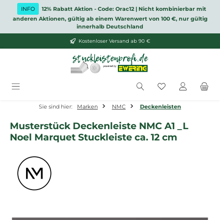
Zum Hauptinhalt springen
INFO
12% Rabatt Aktion - Code: Orac12 | Nicht kombinierbar mit
anderen Aktionen, gültig ab einem Warenwert von 100 €, nur gültig
innerhalb Deutschland
Kostenloser Versand ab 90 €
Du hast 0 Produ
Sie sind hier:
Marken
NMC
Deckenleisten
Musterstück Deckenleiste NMC A1 _L
Noel Marquet Stuckleiste ca. 12 cm