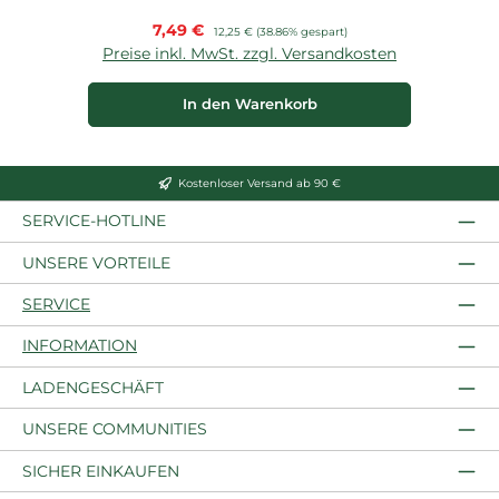
Verkaufspreis:
7,49 €
Regulärer Preis:
12,25 €
(38.86% gespart)
Preise inkl. MwSt. zzgl. Versandkosten
P
In den Warenkorb
Kostenloser Versand ab 90 €
SERVICE-HOTLINE
UNSERE VORTEILE
SERVICE
INFORMATION
LADENGESCHÄFT
UNSERE COMMUNITIES
SICHER EINKAUFEN