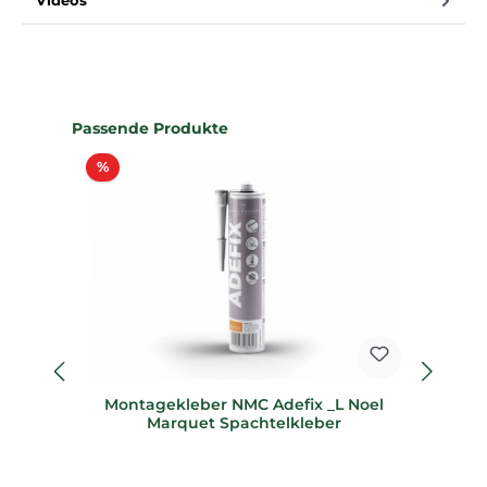
Videos
Produktgalerie überspringen
Passende Produkte
Rabatt
%
%
Montagekleber NMC Adefix _L Noel
55
Marquet Spachtelkleber