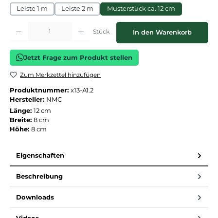
Leiste 1 m
Leiste 2 m
Musterstück ca. 12 cm
Produkt Anzahl: Gib den gewünschten Wert ein oder benutze die Schaltflächen
Stück
In den Warenkorb
Jetzt Frage zum Produkt stellen
Zum Merkzettel hinzufügen
Produktnummer:
x13-A1.2
Hersteller:
NMC
Länge:
12 cm
Breite:
8 cm
Höhe:
8 cm
Eigenschaften
Beschreibung
Downloads