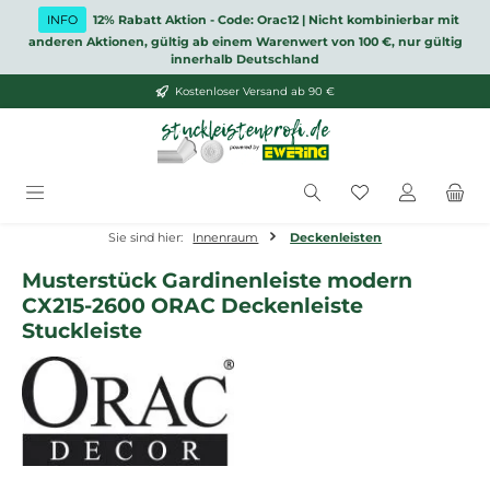
Zum Hauptinhalt springen
INFO
12% Rabatt Aktion - Code: Orac12 | Nicht kombinierbar mit
anderen Aktionen, gültig ab einem Warenwert von 100 €, nur gültig
innerhalb Deutschland
Kostenloser Versand ab 90 €
Du hast 0 Produ
Sie sind hier:
Innenraum
Deckenleisten
Musterstück Gardinenleiste modern
CX215-2600 ORAC Deckenleiste
Stuckleiste