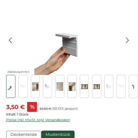
Bildergalerie überspringen
Abbildung ähnlich
Verkaufspreis:
3,50 €
%
Regulärer Preis:
52,50 €
(93.33% gespart)
Inhalt:
1 Stück
Preise inkl. MwSt. zzgl. Versandkosten
Deckenleiste
Musterstück