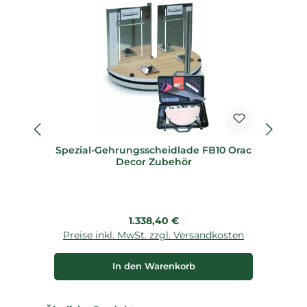
Spezial-Gehrungsscheidlade FB10 Orac
Sp
Decor Zubehör
Regulärer Preis:
1.338,40 €
Preise inkl. MwSt. zzgl. Versandkosten
P
In den Warenkorb