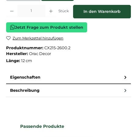
Produkt Anzahl: Gib den gewünschten Wert ein oder benutze die Schaltflächen
Stück
In den Warenkorb
Jetzt Frage zum Produkt stellen
Zum Merkzettel hinzufügen
Produktnummer:
CX215-2600.2
Hersteller:
Orac Decor
Länge:
12 cm
Eigenschaften
Beschreibung
Produktgalerie überspringen
Passende Produkte