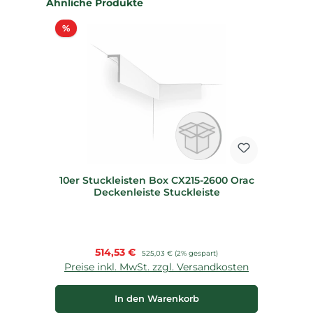
Produktgalerie überspringen
Ähnliche Produkte
Rabatt
%
10er Stuckleisten Box CX215-2600 Orac
Deckenleiste Stuckleiste
Verkaufspreis:
514,53 €
Regulärer Preis:
525,03 €
(2% gespart)
Preise inkl. MwSt. zzgl. Versandkosten
In den Warenkorb