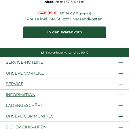
Inhalt:
28 m
(23,18 € / 1 m)
Verkaufspreis:
648,99 €
Regulärer Preis:
662,24 €
(2% gespart)
Preise inkl. MwSt. zzgl. Versandkosten
In den Warenkorb
Kostenloser Versand ab 90 €
SERVICE-HOTLINE
UNSERE VORTEILE
SERVICE
INFORMATION
LADENGESCHÄFT
UNSERE COMMUNITIES
SICHER EINKAUFEN