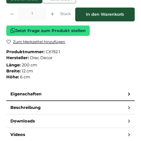
Produkt Anzahl: Gib den gewünschten Wert ein oder benutze die Schaltflächen
Stück
In den Warenkorb
Jetzt Frage zum Produkt stellen
Zum Merkzettel hinzufügen
Produktnummer:
CX192.1
Hersteller:
Orac Decor
Länge:
200 cm
Breite:
12 cm
Höhe:
6 cm
Eigenschaften
Beschreibung
Downloads
Videos