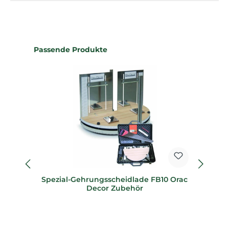
Produktgalerie überspringen
Passende Produkte
Spezial-Gehrungsscheidlade FB10 Orac
Sp
Decor Zubehör