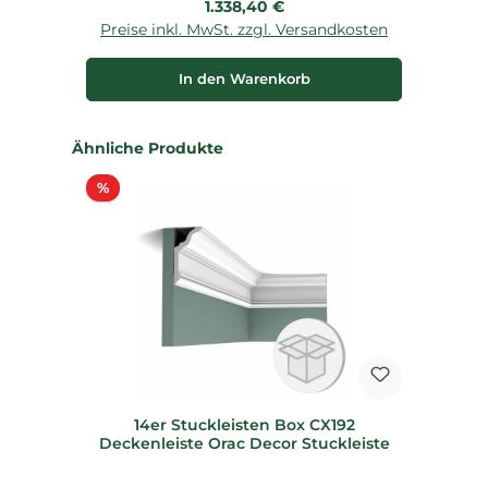
Regulärer Preis:
1.338,40 €
Preise inkl. MwSt. zzgl. Versandkosten
P
In den Warenkorb
Produktgalerie überspringen
Ähnliche Produkte
Rabatt
%
14er Stuckleisten Box CX192
Deckenleiste Orac Decor Stuckleiste