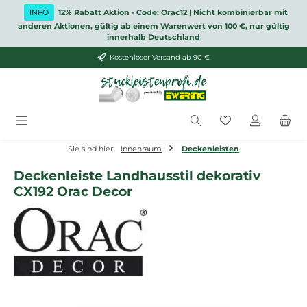
Zum Hauptinhalt springen
INFO
12% Rabatt Aktion - Code: Orac12 | Nicht kombinierbar mit
anderen Aktionen, gültig ab einem Warenwert von 100 €, nur gültig
innerhalb Deutschland
Kostenloser Versand ab 90 €
Du hast 0 Produ
Sie sind hier:
Innenraum
Deckenleisten
Deckenleiste Landhausstil dekorativ
CX192 Orac Decor