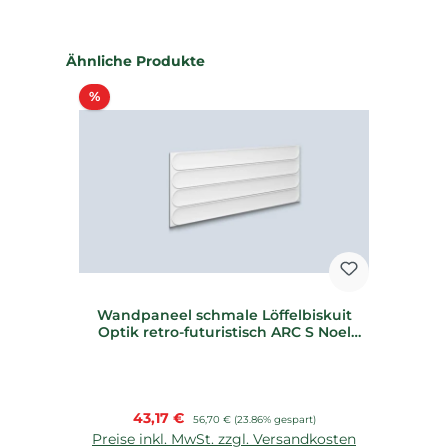
Produktgalerie überspringen
Ähnliche Produkte
Rabatt
%
Wandpaneel schmale Löffelbiskuit
Optik retro-futuristisch ARC S Noel
Marquet
Verkaufspreis:
43,17 €
Regulärer Preis:
56,70 €
(23.86% gespart)
Preise inkl. MwSt. zzgl. Versandkosten