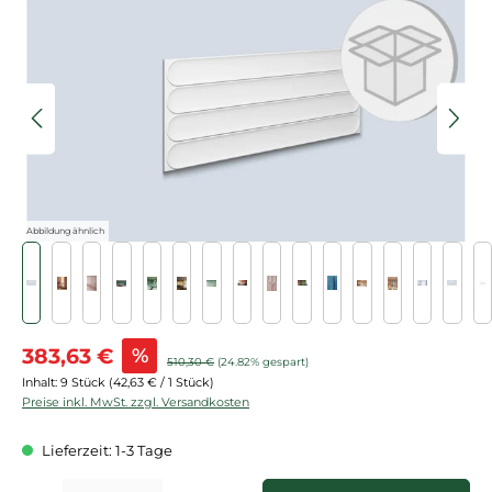
Bildergalerie überspringen
Abbildung ähnlich
Verkaufspreis:
383,63 €
%
Regulärer Preis:
510,30 €
(24.82% gespart)
Inhalt:
9 Stück
(42,63 € / 1 Stück)
Preise inkl. MwSt. zzgl. Versandkosten
Lieferzeit: 1-3 Tage
Produkt Anzahl: Gib den gewünschten Wert ein oder benutze die Schaltflächen