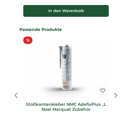
In den Warenkorb
Produktgalerie überspringen
Passende Produkte
Rabatt
%
%
Stoßkantenkleber NMC AdefixPlus _L
F
Noel Marquet Zubehör