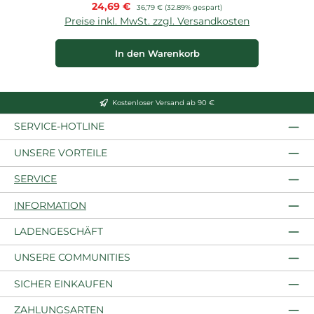
Verkaufspreis:
24,69 €
Regulärer Preis:
36,79 €
(32.89% gespart)
Preise inkl. MwSt. zzgl. Versandkosten
P
In den Warenkorb
Kostenloser Versand ab 90 €
SERVICE-HOTLINE
UNSERE VORTEILE
SERVICE
INFORMATION
LADENGESCHÄFT
UNSERE COMMUNITIES
SICHER EINKAUFEN
ZAHLUNGSARTEN