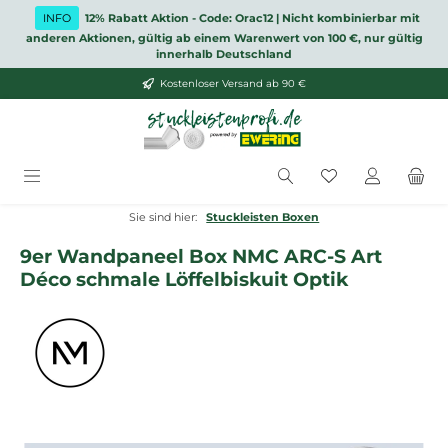
Zum Hauptinhalt springen
INFO
12% Rabatt Aktion - Code: Orac12 | Nicht kombinierbar mit
anderen Aktionen, gültig ab einem Warenwert von 100 €, nur gültig
innerhalb Deutschland
Kostenloser Versand ab 90 €
Du hast 0 Produ
Sie sind hier:
Stuckleisten Boxen
9er Wandpaneel Box NMC ARC-S Art
Déco schmale Löffelbiskuit Optik