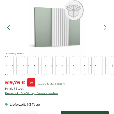
Bildergalerie überspringen
Abbildung ähnlich
Verkaufspreis:
519,76 €
%
Regulärer Preis:
530,36 €
(2% gespart)
Inhalt:
1 Stück
Preise inkl. MwSt. zzgl. Versandkosten
Lieferzeit: 1-3 Tage
Produkt Anzahl: Gib den gewünschten Wert ein oder benutze die Schaltflächen