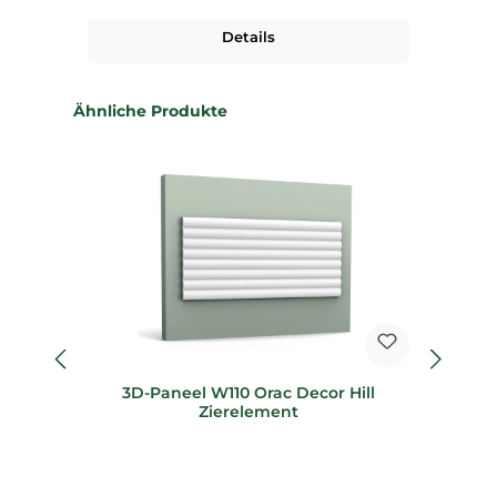
Details
Produktgalerie überspringen
Ähnliche Produkte
fl
3D-Paneel W110 Orac Decor Hill
Fl
Zierelement