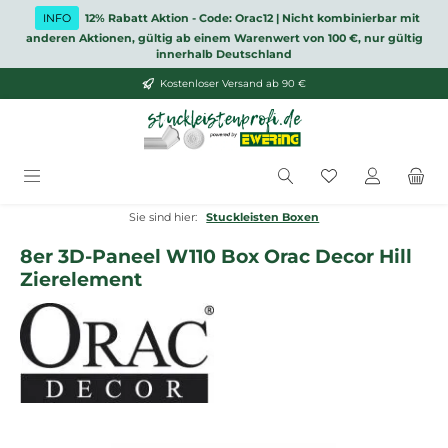
Zum Hauptinhalt springen
INFO
12% Rabatt Aktion - Code: Orac12 | Nicht kombinierbar mit
anderen Aktionen, gültig ab einem Warenwert von 100 €, nur gültig
innerhalb Deutschland
Kostenloser Versand ab 90 €
Du hast 0 Produ
Sie sind hier:
Stuckleisten Boxen
8er 3D-Paneel W110 Box Orac Decor Hill
Zierelement