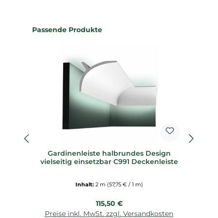
Produktgalerie überspringen
Passende Produkte
Gardinenleiste halbrundes Design
M
vielseitig einsetzbar C991 Deckenleiste
Inhalt:
2 m
(57,75 € / 1 m)
Regulärer Preis:
115,50 €
Preise inkl. MwSt. zzgl. Versandkosten
P