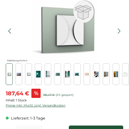
Bildergalerie überspringen
Abbildung ähnlich
Verkaufspreis:
187,64 €
%
Regulärer Preis:
191,47 €
(2% gespart)
Inhalt:
1 Stück
Preise inkl. MwSt. zzgl. Versandkosten
Lieferzeit: 1-3 Tage
Produkt Anzahl: Gib den gewünschten Wert ein oder benutze die Schaltflächen