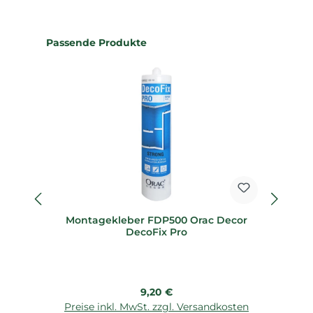
Produktgalerie überspringen
Passende Produkte
Montagekleber FDP500 Orac Decor
M
DecoFix Pro
Regulärer Preis:
9,20 €
Preise inkl. MwSt. zzgl. Versandkosten
P