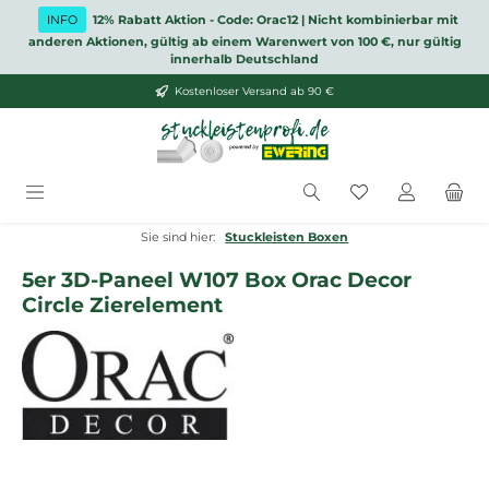
Zum Hauptinhalt springen
INFO
12% Rabatt Aktion - Code: Orac12 | Nicht kombinierbar mit
anderen Aktionen, gültig ab einem Warenwert von 100 €, nur gültig
innerhalb Deutschland
Kostenloser Versand ab 90 €
Du hast 0 Produ
Sie sind hier:
Stuckleisten Boxen
5er 3D-Paneel W107 Box Orac Decor
Circle Zierelement