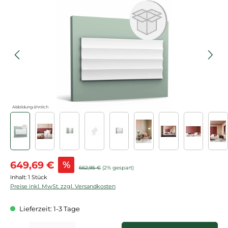
Bildergalerie überspringen
Abbildung ähnlich
Verkaufspreis:
649,69 €
%
Regulärer Preis:
662,95 €
(2% gespart)
Inhalt:
1 Stück
Preise inkl. MwSt. zzgl. Versandkosten
Lieferzeit: 1-3 Tage
Produkt Anzahl: Gib den gewünschten Wert ein oder benutze die Schaltflächen