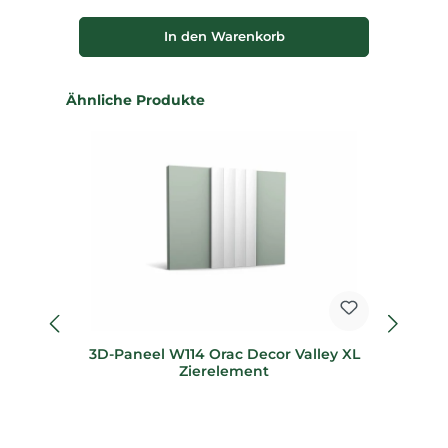
In den Warenkorb
Produktgalerie überspringen
Ähnliche Produkte
fl
3D-Paneel W114 Orac Decor Valley XL
Fl
Zierelement