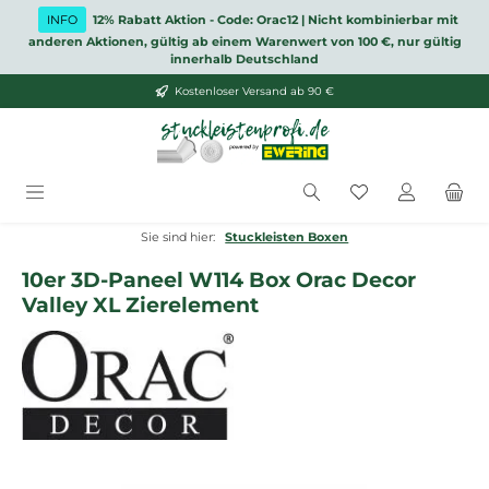
Zum Hauptinhalt springen
INFO
12% Rabatt Aktion - Code: Orac12 | Nicht kombinierbar mit
anderen Aktionen, gültig ab einem Warenwert von 100 €, nur gültig
innerhalb Deutschland
Kostenloser Versand ab 90 €
Du hast 0 Produ
Sie sind hier:
Stuckleisten Boxen
10er 3D-Paneel W114 Box Orac Decor
Valley XL Zierelement