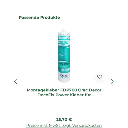
Produktgalerie überspringen
Passende Produkte
Montagekleber FDP700 Orac Decor
Fu
DecoFix Power Kleber für
Feuchträume
Regulärer Preis:
25,70 €
Preise inkl. MwSt. zzgl. Versandkosten
P