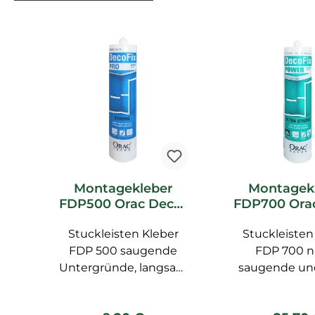
Produktgalerie überspringen
Montagekleber
Montagek
FDP500 Orac Decor
FDP700 Ora
DecoFix Pro
DecoFix 
Stuckleisten Kleber
Stuckleisten
Kleber 
Feuchtr
FDP 500 saugende
FDP 700 n
Untergründe, langsam
saugende und
trocknend,
Untergründe,
überstreichbar nach
für Feuchträ