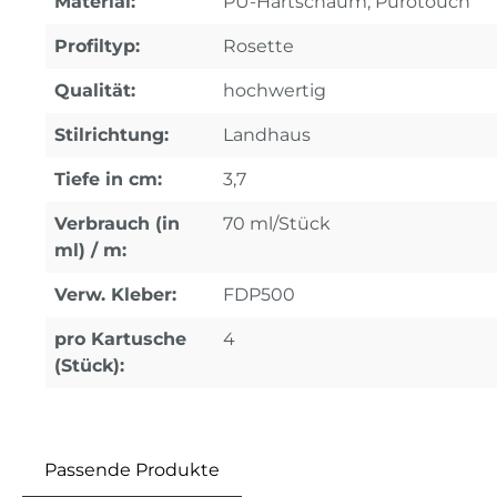
Material:
PU-Hartschaum, Purotouch
Profiltyp:
Rosette
Qualität:
hochwertig
Stilrichtung:
Landhaus
Tiefe in cm:
3,7
Verbrauch (in
70 ml/Stück
ml) / m:
Verw. Kleber:
FDP500
pro Kartusche
4
(Stück):
Passende Produkte