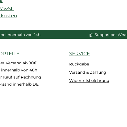
rer Preis:
 €
en, für
 290 ml,
. MwSt.
rker MS-
dkosten
eber.
enkorb
coFix
and innerhalb von 24h
Support per Wha
.
ORTEILE
SERVICE
ser Versand ab 90€
Rückgabe
 innerhalb von 48h
Versand & Zahlung
 Kauf auf Rechnung
Widerrufsbelehrung
ersand innerhalb DE