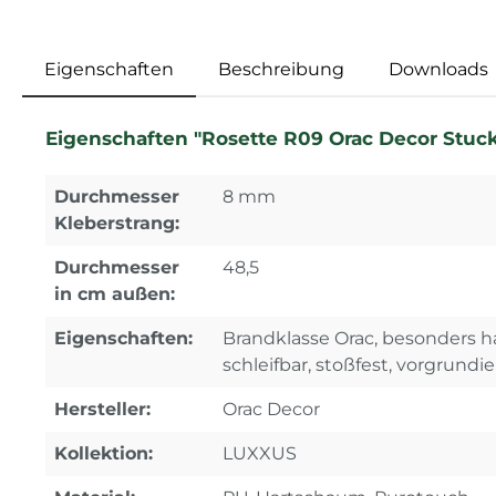
Eigenschaften
Beschreibung
Downloads
Eigenschaften "Rosette R09 Orac Decor Stuc
Durchmesser
8 mm
Kleberstrang:
Durchmesser
48,5
in cm außen:
Eigenschaften:
Brandklasse Orac, besonders ha
schleifbar, stoßfest, vorgrundie
Hersteller:
Orac Decor
Kollektion:
LUXXUS