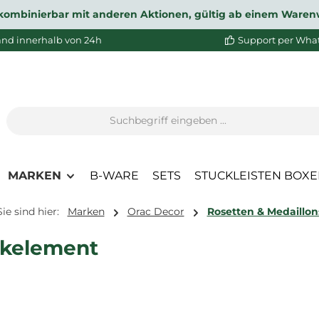
ht kombinierbar mit anderen Aktionen, gültig ab einem Waren
and innerhalb von 24h
Support per Wha
MARKEN
B-WARE
SETS
STUCKLEISTEN BOX
Sie sind hier:
Marken
Orac Decor
Rosetten & Medaillon
ckelement