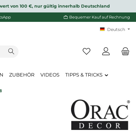
wert von 100 €, nur gültig innerhalb Deutschland
tsApp
Bequemer Kauf auf Rechnung
Deutsch
Du hast 0 Produkte a
EN
ZUBEHÖR
VIDEOS
TIPPS & TRICKS
s