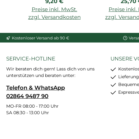
Regulärer Preis:
Regulä
9,20 €
25,70
24 Std., für LUXXUS,
Außenarbeit
BASIXX, AXXENT, 310
Feuchträume,
Preise inkl. MwSt.
Preise inkl
ml, für Innenräume, für
besonders sta
zzgl. Versandkosten
zzgl. Versan
Wand und Decke, auf
Polymerkl
In den Warenkorb
In den War
porösen Oberfllächen
Ehemals De
Kostenloser Versand ab 90 €
Vers
geeignet.
Hydro
SERVICE-HOTLINE
UNSERE V
Wir beraten dich gern! Lass dich von uns
Kostenlo
unterstützen und beraten unter:
Lieferung
Bequemer
Telefon & WhatsApp
Expressv
02864 9487 90
MO-FR 08:00 - 17:00 Uhr
SA 08:30 - 13:00 Uhr