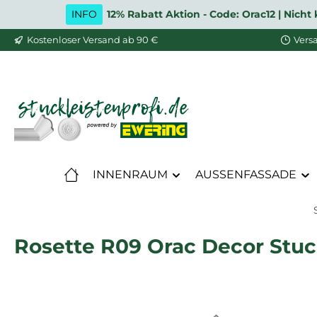
INFO
12% Rabatt Aktion - Code: Orac12 | Nic
m Hauptinhalt springen
Zur Suche springen
Zur Hauptnavigation springen
Kostenloser Versand ab 90 €
Vers
INNENRAUM
AUSSENFASSADE
Rosette R09 Orac Decor Stu