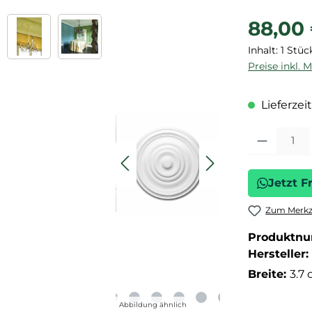
Regulärer P
88,00
Inhalt:
1 Stüc
Preise inkl. 
Lieferzeit
Produkt Anza
Jetzt F
Zum Merkze
Produktn
Hersteller:
Breite:
3.7
Abbildung ähnlich