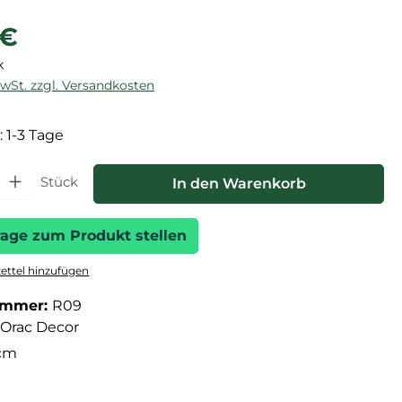
reis:
 €
k
MwSt. zzgl. Versandkosten
: 1-3 Tage
hl: Gib den gewünschten Wert ein oder benutze die Schaltfläche
Stück
In den Warenkorb
rage zum Produkt stellen
ttel hinzufügen
ummer:
R09
Orac Decor
 cm