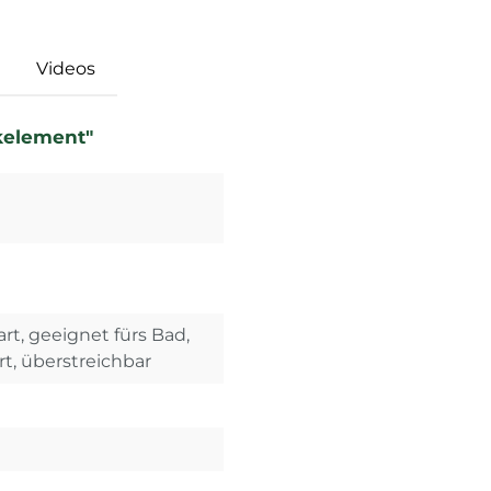
Videos
kelement"
rt, geeignet fürs Bad,
rt, überstreichbar