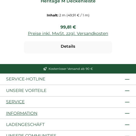
Heritage M Deckenleiste
Inhalt:
2 m
(49,91 € / 1 m)
Regulärer Preis:
99,81 €
Preise inkl. MwSt. zzgl. Versandkosten
P
Details
Kostenloser Versand ab 90 €
SERVICE-HOTLINE
UNSERE VORTEILE
SERVICE
INFORMATION
LADENGESCHÄFT
UNSERE COMMUNITIES