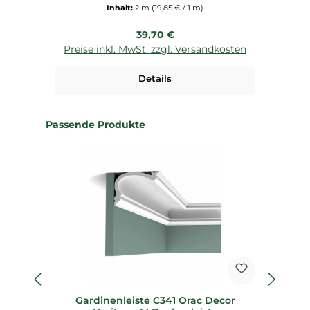
Inhalt:
2 m
(19,85 € / 1 m)
Regulärer Preis:
39,70 €
Preise inkl. MwSt. zzgl. Versandkosten
P
Details
Produktgalerie überspringen
Passende Produkte
Gardinenleiste C341 Orac Decor