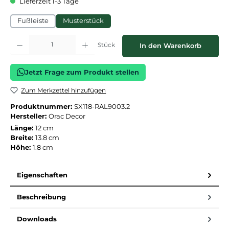
Lieferzeit 1-3 Tage
Fußleiste
Musterstück
Produkt Anzahl: Gib den gewünschten Wert ein oder benutze die Schaltflächen
Stück
In den Warenkorb
Jetzt Frage zum Produkt stellen
Zum Merkzettel hinzufügen
Produktnummer:
SX118-RAL9003.2
Hersteller:
Orac Decor
Länge:
12 cm
Breite:
13.8 cm
Höhe:
1.8 cm
Eigenschaften
Beschreibung
Downloads