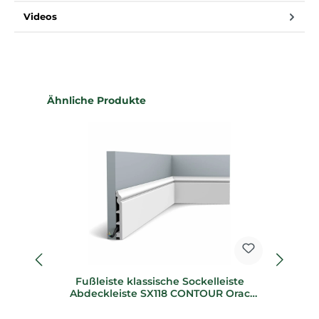
Videos
Produktgalerie überspringen
Ähnliche Produkte
fl
Fußleiste klassische Sockelleiste
F
Abdeckleiste SX118 CONTOUR Orac
Decor