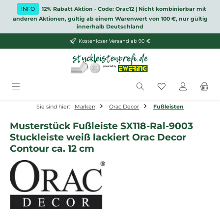
Zum Hauptinhalt springen
INFO
12% Rabatt Aktion - Code: Orac12 | Nicht kombinierbar mit
anderen Aktionen, gültig ab einem Warenwert von 100 €, nur gültig
innerhalb Deutschland
Kostenloser Versand ab 90 €
Du hast 0 Produ
Sie sind hier:
Marken
Orac Decor
Fußleisten
Musterstück Fußleiste SX118-Ral-9003
Stuckleiste weiß lackiert Orac Decor
Contour ca. 12 cm