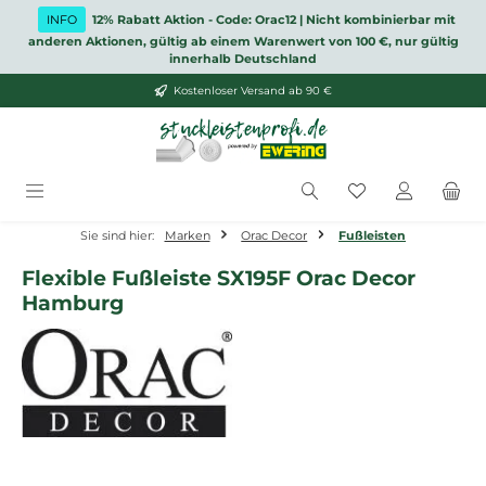
Zum Hauptinhalt springen
INFO
12% Rabatt Aktion - Code: Orac12 | Nicht kombinierbar mit
anderen Aktionen, gültig ab einem Warenwert von 100 €, nur gültig
innerhalb Deutschland
Kostenloser Versand ab 90 €
Du hast 0 Produ
Sie sind hier:
Marken
Orac Decor
Fußleisten
Flexible Fußleiste SX195F Orac Decor
Hamburg