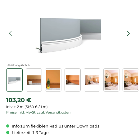
Bildergalerie überspringen
Abbildung ähnlich
Regulärer Preis:
103,20 €
Inhalt:
2 m
(51,60 € / 1 m)
Preise inkl. MwSt. zzgl. Versandkosten
Info zum flexiblen Radius unter Downloads
Lieferzeit: 1-3 Tage