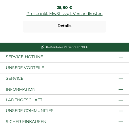
Regulärer Preis:
25,80 €
Preise inkl. MwSt. zzgl. Versandkosten
P
Details
Kostenloser Versand ab 90 €
SERVICE-HOTLINE
UNSERE VORTEILE
SERVICE
INFORMATION
LADENGESCHÄFT
UNSERE COMMUNITIES
SICHER EINKAUFEN