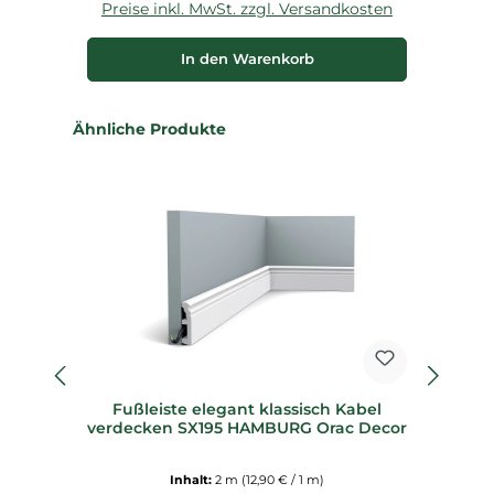
Preise inkl. MwSt. zzgl. Versandkosten
P
In den Warenkorb
Produktgalerie überspringen
Ähnliche Produkte
%
Fußleiste elegant klassisch Kabel
22
verdecken SX195 HAMBURG Orac Decor
Inhalt:
2 m
(12,90 € / 1 m)