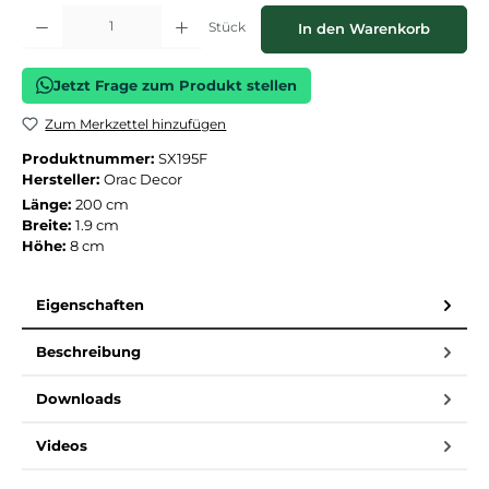
Produkt Anzahl: Gib den gewünschten Wert ein oder benutze die Schaltflächen
Stück
In den Warenkorb
Jetzt Frage zum Produkt stellen
Zum Merkzettel hinzufügen
Produktnummer:
SX195F
Hersteller:
Orac Decor
Länge:
200 cm
Breite:
1.9 cm
Höhe:
8 cm
Eigenschaften
Beschreibung
Downloads
Videos