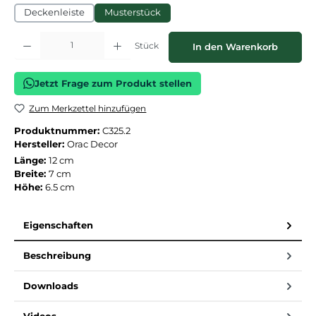
Deckenleiste
Musterstück
Produkt Anzahl: Gib den gewünschten Wert ein oder benutze die Schaltflächen
Stück
In den Warenkorb
Jetzt Frage zum Produkt stellen
Zum Merkzettel hinzufügen
Produktnummer:
C325.2
Hersteller:
Orac Decor
Länge:
12 cm
Breite:
7 cm
Höhe:
6.5 cm
Eigenschaften
Beschreibung
Downloads