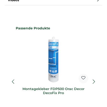
Videos
Produktgalerie überspringen
Passende Produkte
Montagekleber FDP500 Orac Decor
M
DecoFix Pro