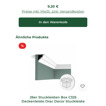
Regulärer Preis:
9,20 €
Preise inkl. MwSt. zzgl. Versandkosten
P
In den Warenkorb
Produktgalerie überspringen
Ähnliche Produkte
Rabatt
%
26er Stuckleisten Box C325
Deckenleiste Orac Decor Stuckleiste