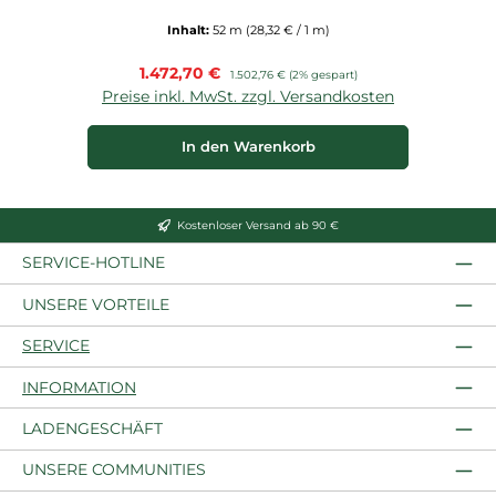
Inhalt:
52 m
(28,32 € / 1 m)
Verkaufspreis:
1.472,70 €
Regulärer Preis:
1.502,76 €
(2% gespart)
Preise inkl. MwSt. zzgl. Versandkosten
In den Warenkorb
Kostenloser Versand ab 90 €
SERVICE-HOTLINE
UNSERE VORTEILE
SERVICE
INFORMATION
LADENGESCHÄFT
UNSERE COMMUNITIES