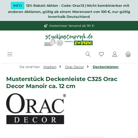
Zum Hauptinhalt springen
INFO
12% Rabatt Aktion - Code: Orac12 | Nicht kombinierbar mit
anderen Aktionen, gültig ab einem Warenwert von 100 €, nur gültig
innerhalb Deutschland
Kostenloser Versand ab 90 €
Du hast 0 Produ
Sie sind hier:
Marken
Orac Decor
Deckenleisten
Musterstück Deckenleiste C325 Orac
Decor Manoir ca. 12 cm