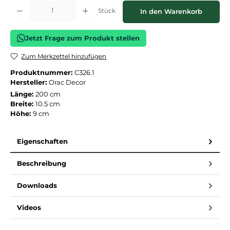
Produkt Anzahl: Gib den gewünschten Wert ein oder benutze die Schaltflächen
Stück
In den Warenkorb
Jetzt Frage zum Produkt stellen
Zum Merkzettel hinzufügen
Produktnummer:
C326.1
Hersteller:
Orac Decor
Länge:
200 cm
Breite:
10.5 cm
Höhe:
9 cm
Eigenschaften
Beschreibung
Downloads
Videos