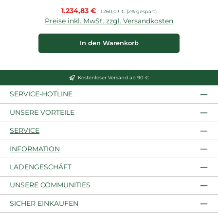
Verkaufspreis:
1.234,83 €
Regulärer Preis:
1.260,03 €
(2% gespart)
Preise inkl. MwSt. zzgl. Versandkosten
In den Warenkorb
Kostenloser Versand ab 90 €
SERVICE-HOTLINE
UNSERE VORTEILE
SERVICE
INFORMATION
LADENGESCHÄFT
UNSERE COMMUNITIES
SICHER EINKAUFEN