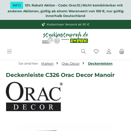
Zum Hauptinhalt springen
INFO
12% Rabatt Aktion - Code: Orac12 | Nicht kombinierbar mit
anderen Aktionen, gültig ab einem Warenwert von 100 €, nur gültig
innerhalb Deutschland
Kostenloser Versand ab 90 €
Du hast 0 Produ
Sie sind hier:
Marken
Orac Decor
Deckenleisten
Deckenleiste C326 Orac Decor Manoir
Bildergalerie überspringen