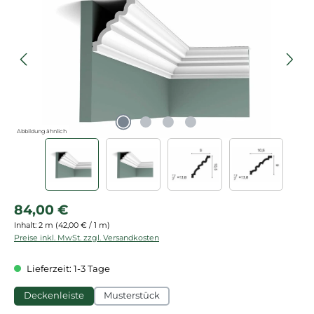
Abbildung ähnlich
Regulärer Preis:
84,00 €
Inhalt:
2 m
(42,00 € / 1 m)
Preise inkl. MwSt. zzgl. Versandkosten
Lieferzeit: 1-3 Tage
Deckenleiste
Musterstück