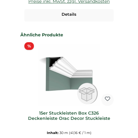
Preise inkl. MwSt. zzgl. Versandkosten
P
Details
Produktgalerie überspringen
Ähnliche Produkte
Rabatt
%
15er Stuckleisten Box C326
Deckenleiste Orac Decor Stuckleiste
Inhalt:
30 m
(41,16 € / 1 m)