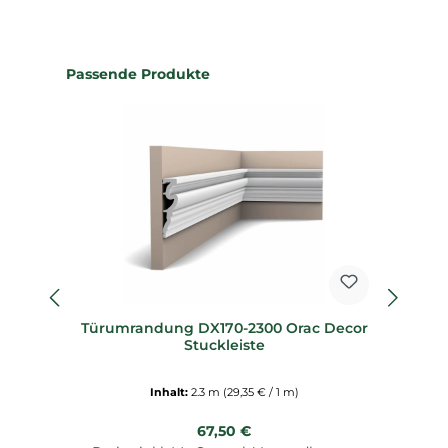
Produktgalerie überspringen
Passende Produkte
Türumrandung DX170-2300 Orac Decor
Stuckleiste
Inhalt:
2.3 m
(29,35 € / 1 m)
Regulärer Preis:
67,50 €